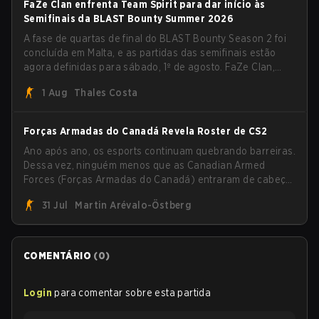
FaZe Clan enfrenta Team Spirit para dar início às
Semifinais da BLAST Bounty Summer 2026
A fase de quartas de final do BLAST Bounty Season 2 foi
concluída em Malta, e as partidas das semifinais estão
agora definidas para sábado, 1º de agosto. FaZe Clan,
Team Spirit, Astralis e MOUZ são os quatro sobreviventes
1 Aug
Thales Costa
ainda lutando pelo troféu, enquanto paiN Gaming se
tornou a última equipe eliminada da chave.
Forças Armadas do Canadá Revela Roster de CS2
Ano após ano, os esports continuam quebrando barreiras.
Dessa vez, ninguém menos que as Canadian Armed
Forces (Forças Armadas do Canadá) entraram de cabeça
no jogo ao anunciar sua primeira line-up de CS2.
31 Jul
Martin Arévalo-Östberg
COMENTÁRIO
(
0
)
Login
para comentar sobre esta partida