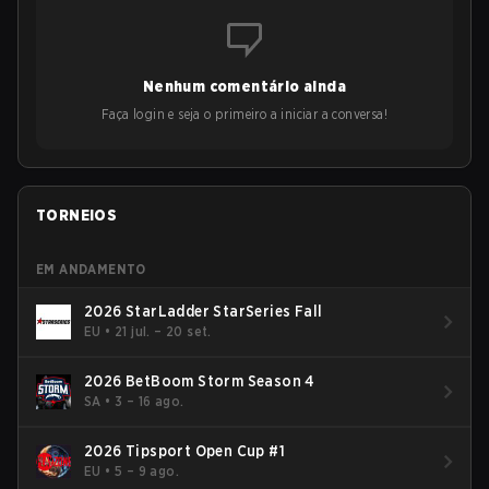
Nenhum comentário ainda
Faça login e seja o primeiro a iniciar a conversa!
TORNEIOS
EM ANDAMENTO
2026 StarLadder StarSeries Fall
EU
•
21 jul. – 20 set.
2026 BetBoom Storm Season 4
SA
•
3 – 16 ago.
2026 Tipsport Open Cup #1
EU
•
5 – 9 ago.