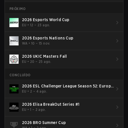
PRÓXIMO
2026 Esports World Cup
EU
•
12 – 23 ago.
2026 Esports Nations Cup
WA
•
10 – 15 nov.
2026 UKIC Masters Fall
EU
•
20 – 25 ago.
CONCLUÍDO
2026 ESL Challenger League Season 52: Europe
- Cup #2
EU
•
2 – 4 ago.
2026 Elisa BreakOut Series #1
EU
•
1 – 2 ago.
2026 BRO Summer Cup
WA
•
1 – 2 ago.