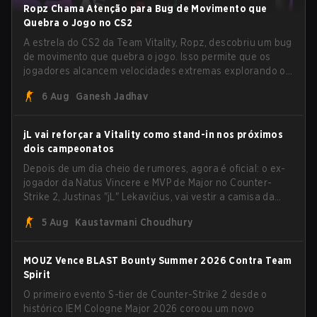
Ropz Chama Atenção para Bug de Movimento que
Quebra o Jogo no CS2
A estrela do CS2 da Team Vitality, Ropz, descobriu um bug
de movimento que quebra o jogo. Isso permite que os
jogadores alcancem velocidades extremas explorando o
sistema subtick.
6 Aug
Ganesh Jadhav
jL vai reforçar a Vitality como stand-in nos próximos
dois campeonatos
Depois de um dia cheio de rumores, agora é oficial: o ex-
jogador da Natus Vincere e MVP de Major no Counter-
Strike 2, Justinas "jL" Lekavičius, vai vestir a camisa da
Team Vitality na BLAST Open Porto e na PGL Masters
5 Aug
Kaustavmani Choudhury
Bucharest.
MOUZ Vence BLAST Bounty Summer 2026 Contra Team
Spirit
O primeiro evento S-tier de Counter-Strike 2 desde o
histórico IEM Cologne Major 2026 coroou um novo