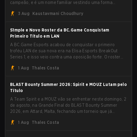
campeão, e é um nome familiar vestindo uma forma
desconhecida. MOUZ, recém-saído de roster moves e role
3 Aug
Kaustavmani Choudhury
shuffles, avançou pela Team Spirit em uma série
dominante por 3-1 para erguer o troféu do BLAST Bounty
Summer 2026.
S1mple e Novo Roster da BC.Game Conquistam
Primeiro Título em LAN
A BC.Game Esports acabou de conquistar o primeiro
troféu LAN de sua nova era na Elisa Esports BreakOut
Series 1, e isso veio contra uma oposição forte. O roster
revigorado passou por cima da competição, encerrando a
1 Aug
Thales Costa
campanha com cinco vitórias seguidas e uma varrida
limpa de 2-0 na final.
BLAST Bounty Summer 2026: Spirit e MOUZ Lutam pelo
Título
A Team Spirit e a MOUZ vão se enfrentar neste domingo, 2
de agosto, na Grande Final do BLAST Bounty Summer
2026, em Attard, Malta, fechando um torneio que já
entregou várias surpresas pelo caminho.
1 Aug
Thales Costa