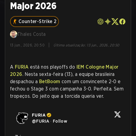
Major 2026
Counter-Strike 2
Thales Costa
|
13 jun., 2026, 20:50
Última atualização
:
13 jun., 2026, 20:50
A
FURIA
está nos playoffs do
IEM Cologne Major
2026
. Nesta sexta-feira (13), a equipe brasileira
despachou a
BetBoom
com um convincente 2-0 e
fechou o Stage 3 com campanha 3-0. Perfeita. Sem
tropeços. Do jeito que a torcida queria ver.
FURIA
@
FURIA
·
Follow