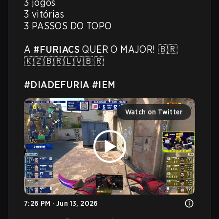
3 jogos

3 vitórias

3 PASSOS DO TOPO

A 
#FURIACS
 QUER O MAJOR! 🇧🇷
🇰🇿🇧🇷🇱🇻🇧🇷

#DIADEFURIA
#IEM
Watch on Twitter
7:26 PM · Jun 13, 2026