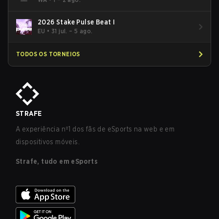
2026 Stake Pulse Beat I
EU
•
31 jul. – 5 ago.
TODOS OS TORNEIOS
STRAFE
A experiência nº1 dos fãs de eSports na web e em
dispositivos móveis.
Strafe, tudo em eSports