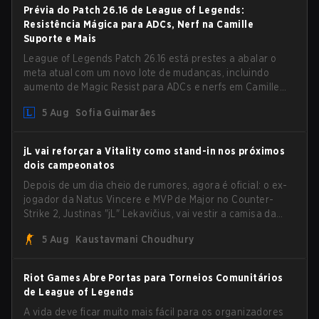
Prévia do Patch 26.16 de League of Legends:
Resistência Mágica para ADCs, Nerf na Camille
Suporte e Mais
League of Legends Patch 26.16 está prestes a abalar o
meta atual com um novo lote de mudanças, incluindo
aumento de Magic Resist para ADCs e nerfs em Camille
que podem impactar sua presença no support.
5 Aug
Sofia Guimarães
jL vai reforçar a Vitality como stand-in nos próximos
dois campeonatos
Depois de um dia cheio de rumores, agora é oficial: o ex-
jogador da Natus Vincere e MVP de Major no Counter-
Strike 2, Justinas "jL" Lekavičius, vai vestir a camisa da
Team Vitality na BLAST Open Porto e na PGL Masters
5 Aug
Kaustavmani Choudhury
Bucharest.
Riot Games Abre Portas para Torneios Comunitários
de League of Legends
A vida deve ficar muito mais fácil para os organizadores