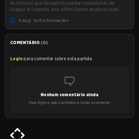
de torneios que desejam hospedar competições de
League of Legends, pois a Riot Games atualizou suas
Diretrizes de Competições Comunitárias. As mudanças
4 Aug
Sofia Guimarães
removem várias restrições desatualizadas.
COMENTÁRIO
(
0
)
Login
para comentar sobre esta partida
Nenhum comentário ainda
Faça login e seja o primeiro a iniciar a conversa!