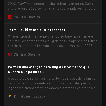
2026, PlayTime conseguiu virar o jogo, vencer os Games
of the Future 2026 com alguns novos jogadores no roster
e levar uma grande premiação para casa antes do início
7h
Eric Oliveira
da nova temporada.
Team Liquid Vence o 1win Essence II
O Team Liquid finalmente chegou ao topo novamente e
derrotou os defensores da Égide dos Campeões na última
oportuinidade que tiveram antes do International 2026
começar e as equipes avançarem com tudo pra
7h
Eric Oliveira
conquistar uma chance de glória eterna.
Ropz Chama Atenção para Bug de Movimento que
Quebra o Jogo no CS2
A estrela do CS2 da Team Vitality, Ropz, descobriu um bug
de movimento que quebra o jogo. Isso permite que os
jogadores alcancem velocidades extremas explorando o
sistema subtick.
11h
Ganesh Jadhav