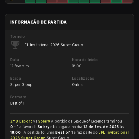
INFORMAÇÃO DE PARTIDA
Torneio
LFL Invitational 2026 Super Group
Data
Hora de início
12 fevereiro
18:00
Etapa
Localização
Super Group
Online
Formato
Best of 1
ZYB Esport
vs
Solary
A partida de League of Legends terminou
0 - 1
a favor de
Solary
e foi jogada no dia
12 de fev. de 2026
às
18:00
. A partida foi uma
Best of 1
e faz parte do
LFL Invitational
2026 Super Group
Super Group.