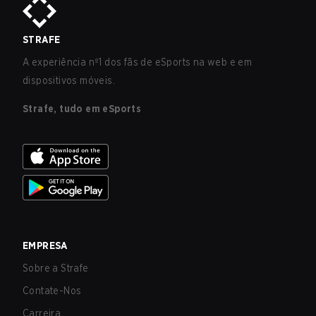
STRAFE
A experiência nº1 dos fãs de eSports na web e em
dispositivos móveis.
Strafe, tudo em eSports
EMPRESA
Sobre a Strafe
Contate-Nos
Carreira