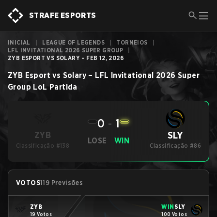
STRAFE ESPORTS
INICIAL
|
LEAGUE OF LEGENDS
|
TORNEIOS
|
LFL INVITATIONAL 2026 SUPER GROUP
|
ZYB ESPORT VS SOLARY - FEB 12, 2026
ZYB Esport
vs
Solary
–
LFL Invitational 2026 Super
Group
LoL
Partida
0
-
1
SLY
ZYB
LOSE
WIN
Classificação #138
Classificação #86
VOTOS
119 Previsões
ZYB
WIN
SLY
19 Votos
100 Votos