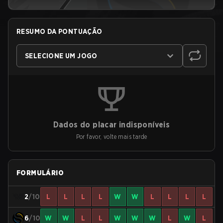
RESUMO DA PONTUAÇÃO
SELECIONE UM JOGO
Dados do placar indisponíveis
Por favor, volte mais tarde
FORMULÁRIO
2
/10
L
L
L
L
W
W
L
L
L
L
6
/10
W
W
L
L
W
W
W
L
W
L