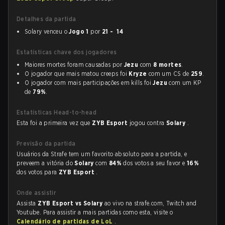
Detalhes da partida
Solary venceu o
Jogo 1
por
21 - 14
Estatísticas chave dos jogadores
Maiores mortes foram causadas por
Jezu
com
8 mortes
.
O jogador que mais matou creeps foi
Kryze
com um CS de
259
.
O jogador com mais participações em kills foi
Jezu
com um KP
de
79%
.
Estatísticas Head-to-head
Esta foi a primeira vez que
ZYB Esport
jogou contra
Solary
.
Previsão da partida
Usuários da Strafe tem um favorito absoluto para a partida, e
preveem a vitória do
Solary
com
84%
dos votos a seu favor e
16%
dos votos para
ZYB Esport
.
Onde assistir
Assista
ZYB Esport vs Solary
ao vivo na strafe.com, Twitch and
Youtube. Para assistir a mais partidas como esta, visite o
Calendário de partidas de LoL
.