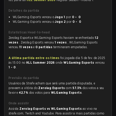
Detalhes da partida
WLGaming Esports venceu o
Jogo 1
por
0 - 0
WLGaming Esports venceu o
Jogo 2
por
0 - 0
Estatísticas Head-to-head
Zerolag Esports e WLGaming Esports haviam se enfrentado
12
vezes
. Zerolag Esports venceu
1 vezes
, WLGaming Esports
venceu
11 vezes
e
0 partidas
terminaram empatadas.
A última partida entre os times
foi jogada dia 5 de fev. de 2025
às 15:00 no
HLL Summer 2026
onde
WLGaming Esports
venceu
1 - 0
.
Previsão da partida
Usuários da Strafe acham que será uma partida disputada, e
preveem a vitória do
Zerolag Esports
com
57.3%
dos votos a seu
favor e
42.7%
dos votos para
WLGaming Esports
.
Onde assistir
Assista
Zerolag Esports vs WLGaming Esports
ao vivo na
strafe.com, Twitch and Youtube. Para assistir a mais partidas como