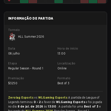
INFORMAÇÃO DE PARTIDA
Torneio
HLL Summer 2026
Data
Hora de início
08 julho
13:00
Etapa
Localização
Regular Season - Round 1
Online
Premiação
Formato
$
3250
Best of 3
Zerolag Esports
vs
WLGaming Esports
A partida de League of
Legends terminou
0 - 2
a favor de
WLGaming Esports
e foi jogada
no dia
8 de jul. de 2026
às
13:00
. A partida foi uma
Best of 3
e
faz parte do
HLL Summer 2026
Regular Season - Round 1.