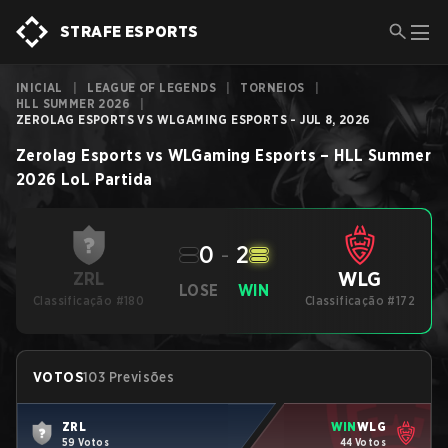
STRAFE ESPORTS
INICIAL
|
LEAGUE OF LEGENDS
|
TORNEIOS
|
HLL SUMMER 2026
|
ZEROLAG ESPORTS VS WLGAMING ESPORTS - JUL 8, 2026
Zerolag Esports
vs
WLGaming Esports
–
HLL Summer
2026
LoL
Partida
0
-
2
WLG
ZRL
LOSE
WIN
Classificação #180
Classificação #172
VOTOS
103 Previsões
ZRL
WIN
WLG
59 Votos
44 Votos