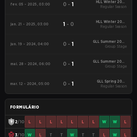
HLL Winter 2025
0
-
1
fev. 05 - 2025, 03:00
Regular Season
Regular Season
HLL Winter 2025
1
-
0
jan. 21 - 2025, 03:00
Regular Season
Regular Season
GLL Summer 2024
0
-
1
jun. 19 - 2024, 04:00
Regular Season
Group Stage
GLL Summer 2024
0
-
1
mai. 28 - 2024, 06:00
Regular Season
Group Stage
GLL Spring 2024
0
-
1
mar. 12 - 2024, 05:00
Regular Season
Regular Season
FORMULÁRIO
2
/10
L
L
L
L
L
L
L
W
W
L
3
/10
W
L
T
T
W
T
T
L
W
L