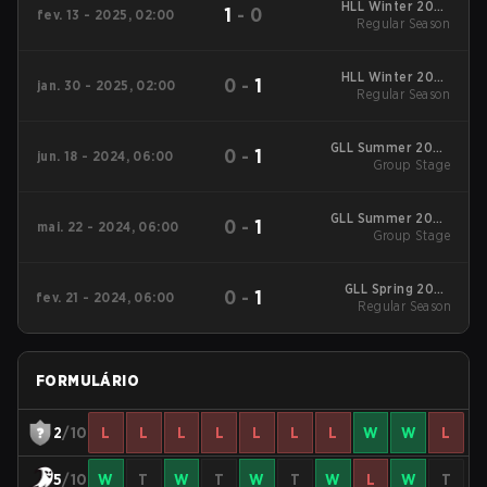
HLL Winter 2025
1
-
0
fev. 13 - 2025, 02:00
Regular Season
Regular Season
HLL Winter 2025
0
-
1
jan. 30 - 2025, 02:00
Regular Season
Regular Season
GLL Summer 2024
0
-
1
jun. 18 - 2024, 06:00
Regular Season
Group Stage
GLL Summer 2024
0
-
1
mai. 22 - 2024, 06:00
Regular Season
Group Stage
GLL Spring 2024
0
-
1
fev. 21 - 2024, 06:00
Regular Season
Regular Season
FORMULÁRIO
2
/10
L
L
L
L
L
L
L
W
W
L
5
/10
W
T
W
T
W
T
W
L
W
T