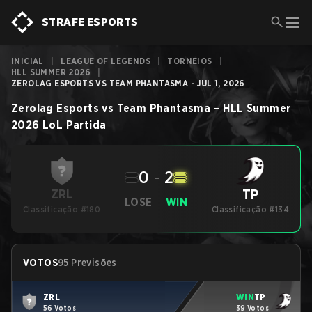
STRAFE ESPORTS
INICIAL
|
LEAGUE OF LEGENDS
|
TORNEIOS
|
HLL SUMMER 2026
|
ZEROLAG ESPORTS VS TEAM PHANTASMA - JUL 1, 2026
Zerolag Esports
vs
Team Phantasma
–
HLL Summer
2026
LoL
Partida
0
-
2
TP
ZRL
LOSE
WIN
Classificação #180
Classificação #134
VOTOS
95 Previsões
ZRL
WIN
TP
56 Votos
39 Votos