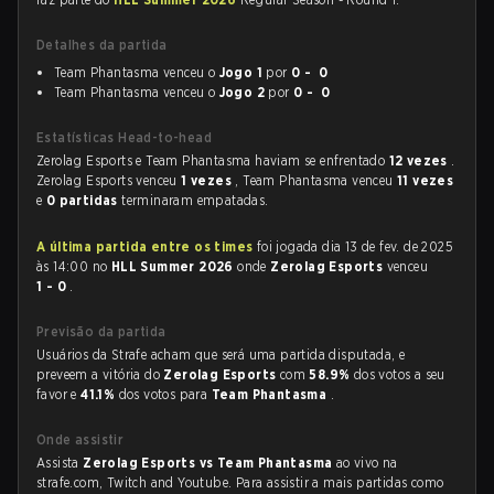
Detalhes da partida
Team Phantasma venceu o
Jogo 1
por
0 - 0
Team Phantasma venceu o
Jogo 2
por
0 - 0
Estatísticas Head-to-head
Zerolag Esports e Team Phantasma haviam se enfrentado
12 vezes
.
Zerolag Esports venceu
1 vezes
, Team Phantasma venceu
11 vezes
e
0 partidas
terminaram empatadas.
A última partida entre os times
foi jogada dia 13 de fev. de 2025
às 14:00 no
HLL Summer 2026
onde
Zerolag Esports
venceu
1 - 0
.
Previsão da partida
Usuários da Strafe acham que será uma partida disputada, e
preveem a vitória do
Zerolag Esports
com
58.9%
dos votos a seu
favor e
41.1%
dos votos para
Team Phantasma
.
Onde assistir
Assista
Zerolag Esports vs Team Phantasma
ao vivo na
strafe.com, Twitch and Youtube. Para assistir a mais partidas como