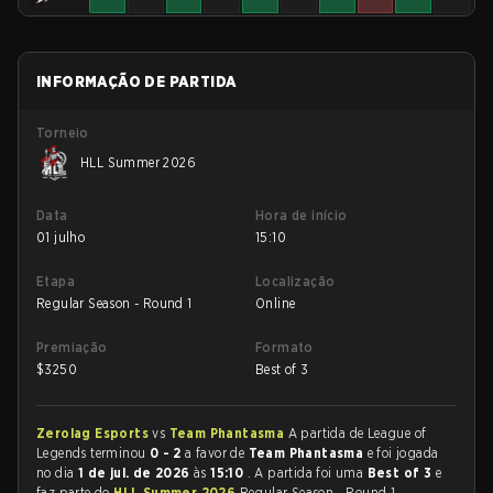
INFORMAÇÃO DE PARTIDA
Torneio
HLL Summer 2026
Data
Hora de início
01 julho
15:10
Etapa
Localização
Regular Season - Round 1
Online
Premiação
Formato
$
3250
Best of 3
Zerolag Esports
vs
Team Phantasma
A partida de League of
Legends terminou
0 - 2
a favor de
Team Phantasma
e foi jogada
no dia
1 de jul. de 2026
às
15:10
. A partida foi uma
Best of 3
e
faz parte do
HLL Summer 2026
Regular Season - Round 1.