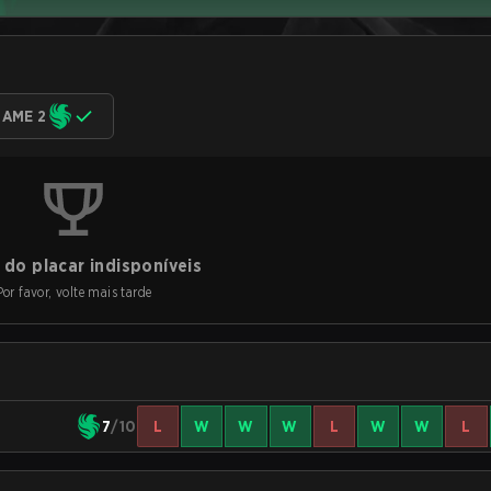
AME 2
do placar indisponíveis
Por favor, volte mais tarde
7
/10
L
W
W
W
L
W
W
L