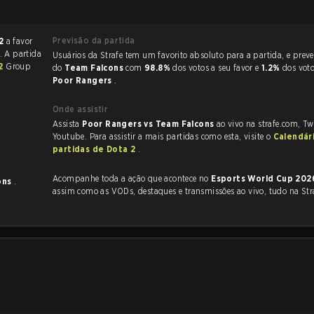
Previsão da partida
2
a favor
. A partida
Usuários da Strafe tem um favorito absoluto para a partida, e preveem a vitória
 2
Group
do
Team Falcons
com
98.8%
dos votos a seu favor e
1.2%
dos vot
Poor Rangers
.
Onde assistir
Assista
Poor Rangers vs Team Falcons
ao vivo na strafe.com, T
Youtube. Para assistir a mais partidas como esta, visite o
Calendár
partidas de Dota 2
.
Acompanhe toda a ação que acontece no
Esports World Cup 202
ons
.
assim como as VODs, destaques e transmissões ao vivo, tudo na Str