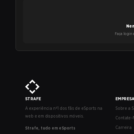
Nen
Faça login e
STRAFE
EMPRES
A experiência nº1 dos fãs de eSports na
Sobre a S
web e em dispositivos móveis.
Contate-
Carreira
Strafe, tudo em eSports