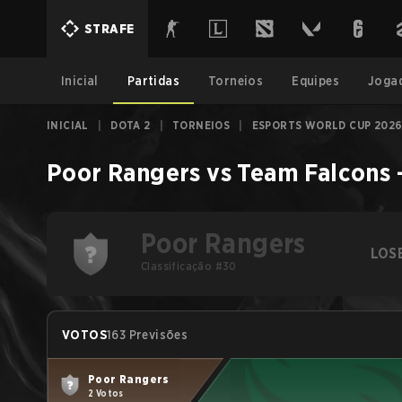
STRAFE
Inicial
Partidas
Torneios
Equipes
Joga
INICIAL
|
DOTA 2
|
TORNEIOS
|
ESPORTS WORLD CUP 2026
Poor Rangers
vs
Team Falcons
Poor Rangers
LOS
Classificação #30
VOTOS
163 Previsões
Poor Rangers
2 Votos