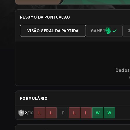
RESUMO DA PONTUAÇÃO
VISÃO GERAL DA PARTIDA
GAME 1
G
Dados 
FORMULÁRIO
2
/10
L
L
T
L
L
W
W