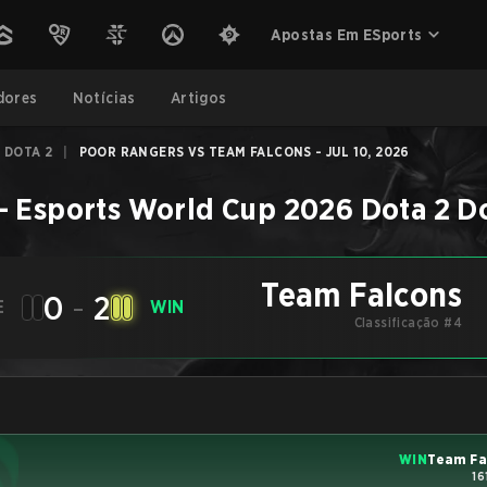
Apostas Em ESports
dores
Notícias
Artigos
 DOTA 2
|
POOR RANGERS VS TEAM FALCONS - JUL 10, 2026
–
Esports World Cup 2026 Dota 2
Do
Team Falcons
0
-
2
E
WIN
Classificação #4
WIN
Team Fa
16