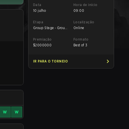
Data
Hora de início
10 julho
09:00
Etapa
Localização
Group Stage - Group
Online
A
Premiação
Formato
$
2000000
Best of 3
IR PARA O TORNEIO
W
W