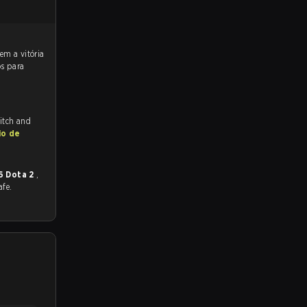
os para
witch and
io de
6 Dota 2
,
afe.