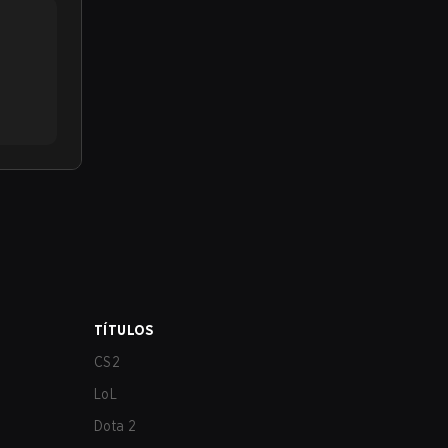
TÍTULOS
CS2
LoL
Dota 2