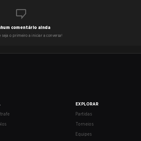
hum comentário ainda
 seja o primeiro a iniciar a conversa!
A
EXPLORAR
trafe
Partidas
Nos
Torneios
Equipes