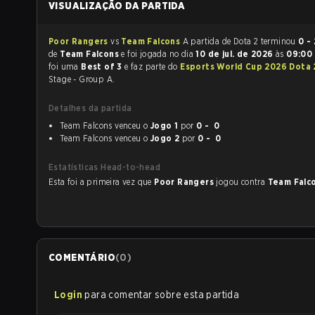
VISUALIZAÇÃO DA PARTIDA
Poor Rangers
vs
Team Falcons
A partida de Dota 2 terminou
0 - 
de
Team Falcons
e foi jogada no dia
10 de jul. de 2026
às
09:00
foi uma
Best of 3
e faz parte do
Esports World Cup 2026 Dota
Stage - Group A.
Detalhes da partida
Team Falcons venceu o
Jogo 1
por
0 - 0
Team Falcons venceu o
Jogo 2
por
0 - 0
Estatísticas Head-to-head
Esta foi a primeira vez que
Poor Rangers
jogou contra
Team Falc
COMENTÁRIO
(
0
)
Login
para comentar sobre esta partida