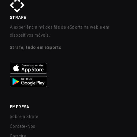
STRAFE
A experiência nº1 dos fãs de eSports na web e em
dispositivos móveis.
Strafe, tudo em eSports
EMPRESA
Sobre a Strafe
Contate-Nos
Carreira