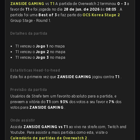
ZANSIDE GAMING
vs
T1
A partida de Overwatch 2 terminou
0 - 3
a
favor de
T1
e foi jogada no dia
28 de jun. de 2026
às
08:05
. A
partida foi uma
Best of 3
e faz parte do
OCS Korea Stage 2
Group Stage - Round 1.
Detalhes da partida
T1 venceu o
Jogo 1
no mapa
T1 venceu o
Jogo 2
no mapa
T1 venceu o
Jogo 3
no mapa
Estatísticas Head-to-head
Esta foi a primeira vez que
ZANSIDE GAMING
jogou contra
T1
.
Previsão da partida
Usuários da Strafe tem um favorito absoluto para a partida, e
preveem a vitória do
T1
com
93%
dos votos a seu favor e
7%
dos
votos para
ZANSIDE GAMING
.
Onde assistir
Assista
ZANSIDE GAMING vs T1
ao vivo na strafe.com, Twitch and
Youtube. Para assistir a mais partidas como esta, visite o
Calendário de partidas de Overwatch 2
.