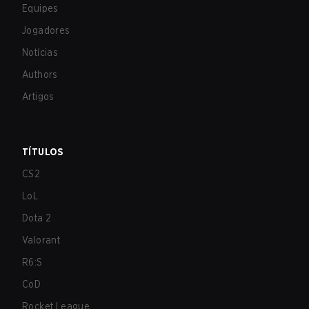
Equipes
Jogadores
Notícias
Authors
Artigos
TÍTULOS
CS2
LoL
Dota 2
Valorant
R6:S
CoD
Rocket League