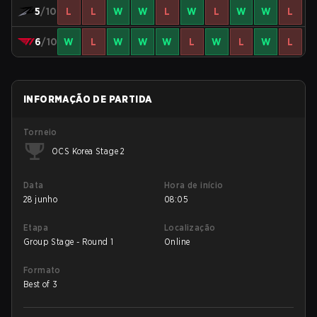
5
/10
L
L
W
W
L
W
L
W
W
L
6
/10
W
L
W
W
W
L
W
L
W
L
INFORMAÇÃO DE PARTIDA
Torneio
OCS Korea Stage 2
Data
Hora de início
28 junho
08:05
Etapa
Localização
Group Stage - Round 1
Online
Formato
Best of 3