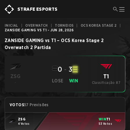
STRAFE ESPORTS
INICIAL
|
OVERWATCH
|
TORNEIOS
|
OCS KOREA STAGE 2
|
ZANSIDE GAMING VS T1 - JUN 28, 2026
ZANSIDE GAMING
vs
T1
–
OCS Korea Stage 2
Overwatch 2
Partida
0
-
3
T1
ZSG
LOSE
WIN
-
Classificação #7
VOTOS
57 Previsões
ZSG
WIN
T1
4 Votos
53 Votos