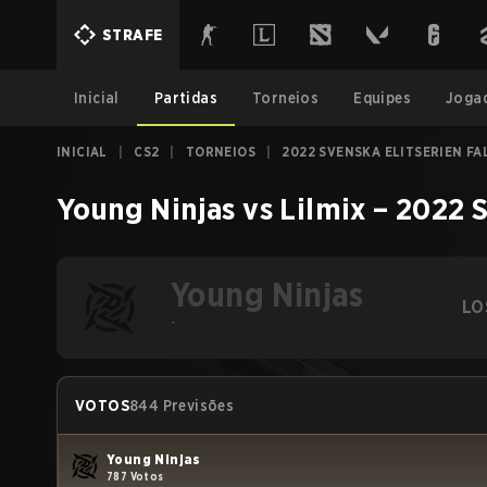
STRAFE
Inicial
Partidas
Torneios
Equipes
Joga
INICIAL
|
CS2
|
TORNEIOS
|
2022 SVENSKA ELITSERIEN FA
Young Ninjas
vs
Lilmix
–
2022 S
Young Ninjas
LO
-
VOTOS
844 Previsões
Young Ninjas
787 Votos