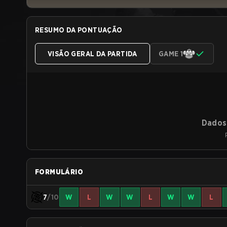
RESUMO DA PONTUAÇÃO
VISÃO GERAL DA PARTIDA
GAME 1
Dados 
FORMULÁRIO
7
/10
W
L
W
W
L
W
W
L