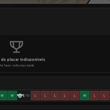
do placar indisponíveis
Por favor, volte mais tarde
W
W
1
/10
L
L
L
L
L
W
L
L