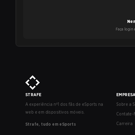
Nen
Faça login e
STRAFE
EMPRES
A experiência nº1 dos fãs de eSports na
Sobre a S
web e em dispositivos móveis.
Contate-
Carreira
Strafe, tudo em eSports