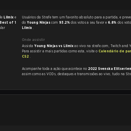
 de
Lilmix
e
Usuários da Strafe tem um favorito absoluto para a partida, e preveem a vitória
Best of 1
do
Young Ninjas
com
93.2%
dos votos a seu favor e
6.8%
dos vot
lar
Lilmix
.
Onde assistir
Assista
Young Ninjas vs Lilmix
ao vivo na strafe.com, Twitch and 
Para assistir a mais partidas como esta, visite o
Calendário de pa
CS2
.
Acompanhe toda a ação que acontece no
2022 Svenska Elitserien
assim como as VODs, destaques e transmissões ao vivo, tudo na Str