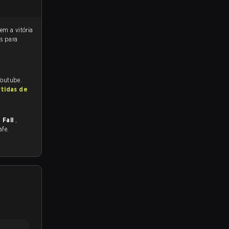
os para
Youtube.
rtidas de
 Fall
,
afe.