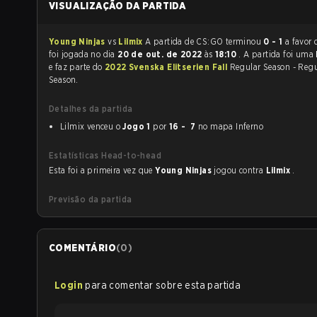
VISUALIZAÇÃO DA PARTIDA
Young Ninjas
vs
Lilmix
A partida de CS:GO terminou
0 - 1
a favor
foi jogada no dia
20 de out. de 2022
às
18:10
. A partida foi uma
e faz parte do
2022 Svenska Elitserien Fall
Regular Season - Regu
Season.
Detalhes da partida
Lilmix venceu o
Jogo 1
por
16 - 7
no mapa Inferno
Estatísticas Head-to-head
Esta foi a primeira vez que
Young Ninjas
jogou contra
Lilmix
.
Previsão da partida
COMENTÁRIO
(
0
)
Login
para comentar sobre esta partida