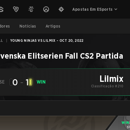
Apostas Em ESports
dores
Notícias
Artigos
LL
|
YOUNG NINJAS VS LILMIX - OCT 20, 2022
venska Elitserien Fall
CS2
Partida
Lilmix
0
-
1
SE
WIN
Classificação #210
WIN
5