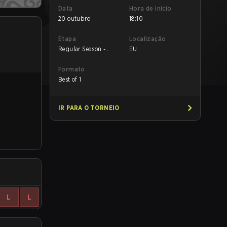
Data
Hora de início
20 outubro
18:10
Etapa
Localização
Regular Season -
EU
Regular Season
Formato
Best of 1
IR PARA O TORNEIO
L
L