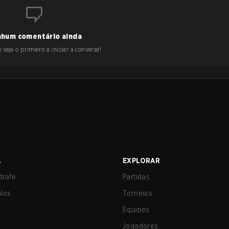
hum comentário ainda
 seja o primeiro a iniciar a conversa!
A
EXPLORAR
trafe
Partidas
Nos
Torneios
Equipes
Jogadores