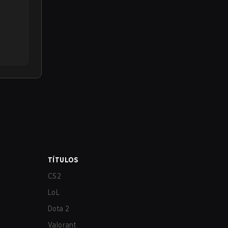
TÍTULOS
CS2
LoL
Dota 2
Valorant