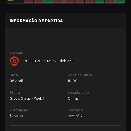
INFORMAÇÃO DE PARTIDA
Torneio
DPC EEU 2023 Tour 2: Division II
Data
Hora de início
06 abril
10:00
Etapa
Localização
Group Stage - Week 1
Online
Premiação
Formato
$
75000
Best of 3