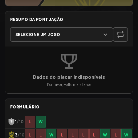
RESUMO DA PONTUAÇÃO
SELECIONE UM JOGO
Dados do placar indisponíveis
Por favor, volte mais tarde
FORMULÁRIO
1
/10
L
W
3
/10
L
L
W
L
L
L
L
W
L
W