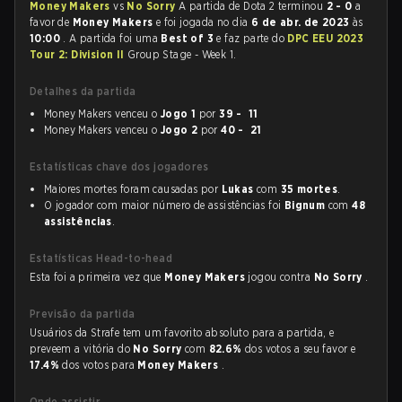
Money Makers
vs
No Sorry
A partida de Dota 2 terminou
2 - 0
a
favor de
Money Makers
e foi jogada no dia
6 de abr. de 2023
às
10:00
. A partida foi uma
Best of 3
e faz parte do
DPC EEU 2023
Tour 2: Division II
Group Stage - Week 1.
Detalhes da partida
Money Makers venceu o
Jogo 1
por
39 - 11
Money Makers venceu o
Jogo 2
por
40 - 21
Estatísticas chave dos jogadores
Maiores mortes foram causadas por
Lukas
com
35 mortes
.
O jogador com maior número de assistências foi
Bignum
com
48
assistências
.
Estatísticas Head-to-head
Esta foi a primeira vez que
Money Makers
jogou contra
No Sorry
.
Previsão da partida
Usuários da Strafe tem um favorito absoluto para a partida, e
preveem a vitória do
No Sorry
com
82.6%
dos votos a seu favor e
17.4%
dos votos para
Money Makers
.
Onde assistir