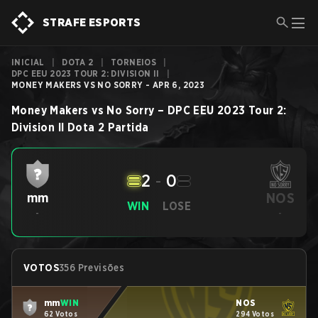
STRAFE ESPORTS
INICIAL
|
DOTA 2
|
TORNEIOS
|
DPC EEU 2023 TOUR 2: DIVISION II
|
MONEY MAKERS VS NO SORRY - APR 6, 2023
Money Makers
vs
No Sorry
–
DPC EEU 2023 Tour 2:
Division II
Dota 2
Partida
2
-
0
NOS
mm
WIN
LOSE
-
-
VOTOS
356 Previsões
mm
WIN
NOS
62 Votos
294 Votos