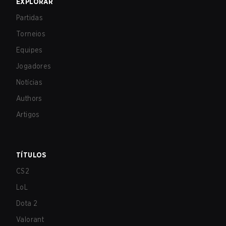
EXPLORAR
Partidas
Torneios
Equipes
Jogadores
Notícias
Authors
Artigos
TÍTULOS
CS2
LoL
Dota 2
Valorant