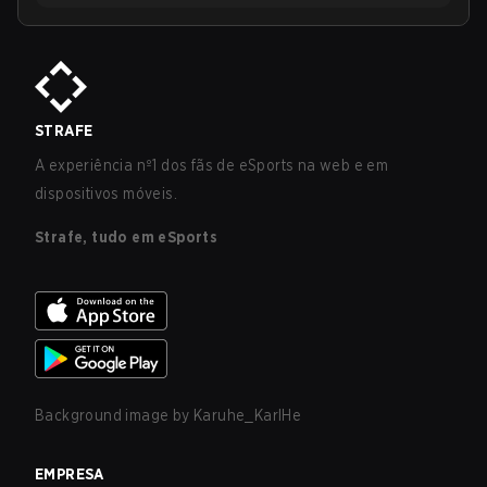
STRAFE
A experiência nº1 dos fãs de eSports na web e em
dispositivos móveis.
Strafe, tudo em eSports
Background image by
Karuhe_KarlHe
EMPRESA