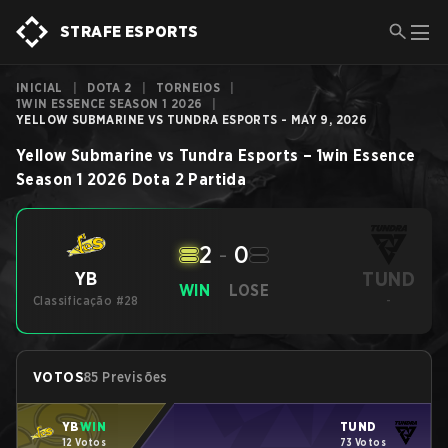
STRAFE ESPORTS
INICIAL
|
DOTA 2
|
TORNEIOS
|
1WIN ESSENCE SEASON 1 2026
|
YELLOW SUBMARINE VS TUNDRA ESPORTS - MAY 9, 2026
Yellow Submarine
vs
Tundra Esports
–
1win Essence
Season 1 2026
Dota 2
Partida
2
-
0
TUND
YB
WIN
LOSE
Classificação #28
-
VOTOS
85 Previsões
YB
WIN
TUND
12 Votos
73 Votos