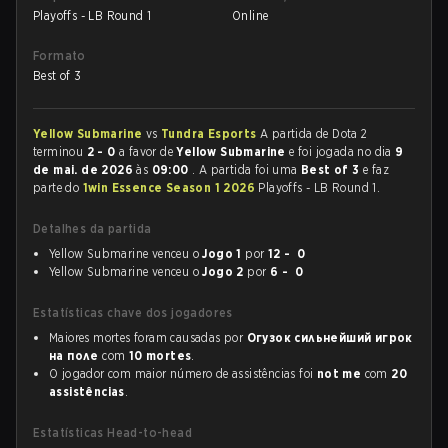
Playoffs - LB Round 1
Online
Formato
Best of 3
Yellow Submarine
vs
Tundra Esports
A partida de Dota 2
terminou
2 - 0
a favor de
Yellow Submarine
e foi jogada no dia
9
de mai. de 2026
às
09:00
. A partida foi uma
Best of 3
e faz
parte do
1win Essence Season 1 2026
Playoffs - LB Round 1.
Detalhes da partida
Yellow Submarine venceu o
Jogo 1
por
12 - 0
Yellow Submarine venceu o
Jogo 2
por
6 - 0
Estatísticas chave dos jogadores
Maiores mortes foram causadas por
Огузок сильнейший игрок
на поле
com
10 mortes
.
O jogador com maior número de assistências foi
not me
com
20
assistências
.
Estatísticas Head-to-head