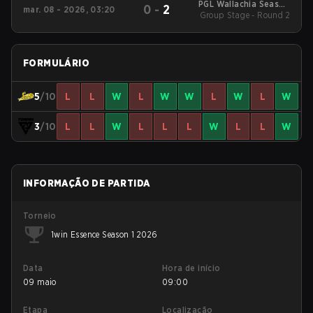
PGL Wallachia Season
0
-
2
mar. 08 - 2026, 03:20
Group Stage - Round 2
7 Main Tournament
FORMULÁRIO
5
/10
L
L
W
L
W
W
L
W
L
W
3
/10
L
L
W
L
L
L
W
L
L
W
INFORMAÇÃO DE PARTIDA
Torneio
1win Essence Season 1 2026
Data
Hora de início
09 maio
09:00
Etapa
Localização