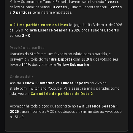
Yellow Submarine e Tundra Esports haviam se enfrentado
1 vezes
.
Yellow Submarine venceu
0 vezes
, Tundra Esports venceu
1 vezes
e
0 partidas
terminaram empatadas.
A última partida entre os times
foi jogada dia 8 de mar. de 2026
às 15:20 no
1win Essence Season 1 2026
onde
Tundra Esports
venceu
2 - 0
.
Previsão da partida
Usuários da Strafe tem um favorito absoluto para a partida, e
preveem a vitória do
Tundra Esports
com
85.9%
dos votos a seu
favor e
14.1%
dos votos para
Yellow Submarine
.
Onde assistir
Assista
Yellow Submarine vs Tundra Esports
ao vivo na
strafe.com, Twitch and Youtube. Para assistir a mais partidas como
esta, visite o
Calendário de partidas de Dota 2
.
Acompanhe toda a ação que acontece no
1win Essence Season 1
2026
, assim como as VODs, destaques e transmissões ao vivo, tudo
na Strafe.