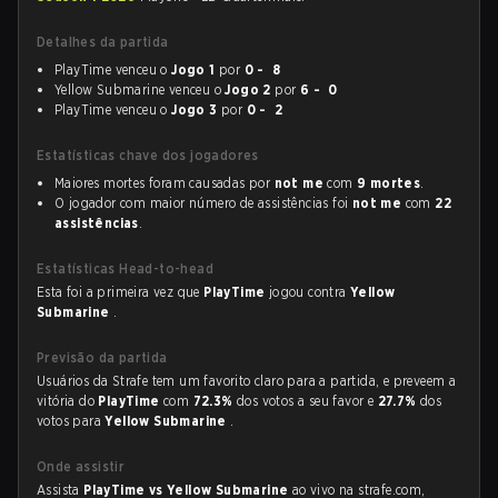
Detalhes da partida
PlayTime venceu o
Jogo 1
por
0 - 8
Yellow Submarine venceu o
Jogo 2
por
6 - 0
PlayTime venceu o
Jogo 3
por
0 - 2
Estatísticas chave dos jogadores
Maiores mortes foram causadas por
not me
com
9 mortes
.
O jogador com maior número de assistências foi
not me
com
22
assistências
.
Estatísticas Head-to-head
Esta foi a primeira vez que
PlayTime
jogou contra
Yellow
Submarine
.
Previsão da partida
Usuários da Strafe tem um favorito claro para a partida, e preveem a
vitória do
PlayTime
com
72.3%
dos votos a seu favor e
27.7%
dos
votos para
Yellow Submarine
.
Onde assistir
Assista
PlayTime vs Yellow Submarine
ao vivo na strafe.com,