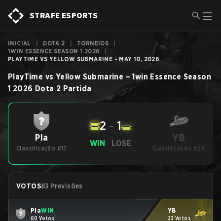
STRAFE ESPORTS
INICIAL
|
DOTA 2
|
TORNEIOS
|
1WIN ESSENCE SEASON 1 2026
|
PLAYTIME VS YELLOW SUBMARINE - MAY 10, 2026
PlayTime
vs
Yellow Submarine
–
1win Essence Season
1 2026
Dota 2
Partida
2
-
1
YB
Pla
WIN
LOSE
Classificação #17
Classificação #28
VOTOS
83 Previsões
Pla
WIN
YB
60 Votos
23 Votos