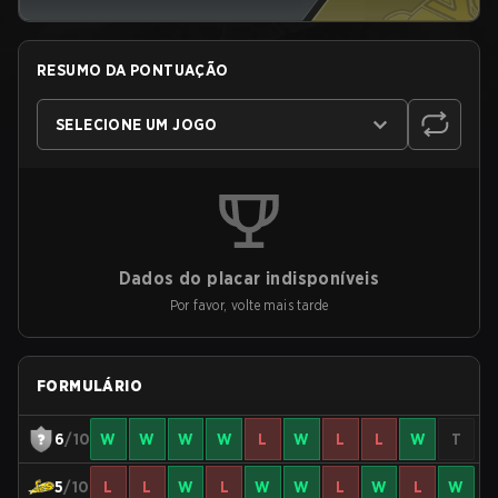
RESUMO DA PONTUAÇÃO
SELECIONE UM JOGO
Dados do placar indisponíveis
Por favor, volte mais tarde
FORMULÁRIO
6
/10
W
W
W
W
L
W
L
L
W
T
5
/10
L
L
W
L
W
W
L
W
L
W