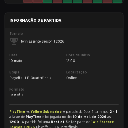
INFORMAÇÃO DE PARTIDA
Torneio
1win Essence Season 1 2026
Data
Hora de início
10 maio
12:00
Etapa
Localização
Playoffs - LB Quarterfinals
Online
Formato
Best of 3
PlayTime
vs
Yellow Submarine
A partida de Dota 2 terminou
2 - 1
a favor de
PlayTime
e foi jogada no dia
10 de mai. de 2026
às
12:00
. A partida foi uma
Best of 3
e faz parte do
1win Essence
Season 1 2026
Playoffs - LB Quarterfinals.