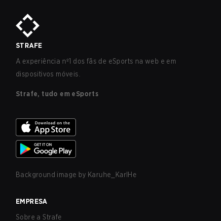
STRAFE
A experiência nº1 dos fãs de eSports na web e em
dispositivos móveis.
Strafe, tudo em eSports
Background image by
Karuhe_KarlHe
EMPRESA
Sobre a Strafe