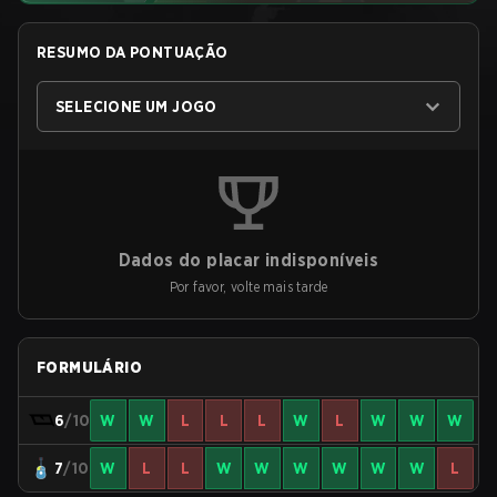
RESUMO DA PONTUAÇÃO
SELECIONE UM JOGO
Dados do placar indisponíveis
Por favor, volte mais tarde
FORMULÁRIO
6
/10
W
W
L
L
L
W
L
W
W
W
7
/10
W
L
L
W
W
W
W
W
W
L