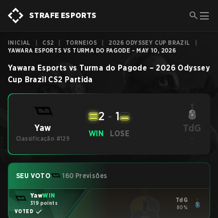
STRAFE ESPORTS
INICIAL
|
CS2
|
TORNEIOS
|
2026 ODYSSEY CUP BRAZIL
|
YAWARA ESPORTS VS TURMA DO PAGODE - MAY 10, 2026
Yawara Esports
vs
Turma do Pagode
–
2026 Odyssey
Cup Brazil
CS2
Partida
2
-
1
TdG
Yaw
WIN
LOSE
Classificação #129
-
SEU VOTO
160 Previsões
Yaw
WIN
TdG
319 points
80%
VOTED