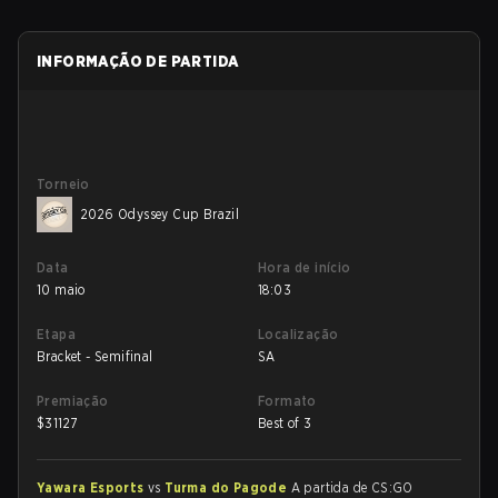
INFORMAÇÃO DE PARTIDA
Torneio
2026 Odyssey Cup Brazil
Data
Hora de início
10 maio
18:03
Etapa
Localização
Bracket - Semifinal
SA
Premiação
Formato
$
31127
Best of 3
Yawara Esports
vs
Turma do Pagode
A partida de CS:GO