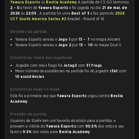
Yawara Esports
vs
Bestia Academy
A partida de CS:GO terminou
2 - 0
a favor de
Yawara Esports
e foi jogada no dia
21 de mai. de
2026
às
22:05
. A partida foi uma
Best of 3
e faz parte do
2026
CCT South America Series #2
Bracket - Round of 16.
Detalhes da partida
Yawara Esports venceu o
Jogo 1
por
13 - 7
no mapa Ancient
Yawara Esports venceu o
Jogo 2
por
13 - 10
no mapa Dust II
Estatísticas chave dos jogadores
Jogador com mais frags foi
Jotag3
com
31 frags
.
Maior número de assistências na partida foi do jogador
r3kt
com
10 assistências
.
Estatísticas Head-to-head
Esta foi a primeira vez que
Yawara Esports
jogou contra
Bestia
Academy
.
Previsão da partida
Usuários da Strafe tem um favorito absoluto para a partida, e
preveem a vitória do
Yawara Esports
com
90.5%
dos votos a seu
favor e
9.5%
dos votos para
Bestia Academy
.