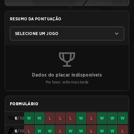
RESUMO DA PONTUAÇÃO
SELECIONE UM JOGO
Dados do placar indisponíveis
Por favor, volte mais tarde
FORMULÁRIO
6
/10
W
W
L
L
L
W
L
W
W
W
6
/10
L
W
W
L
W
W
L
W
W
L