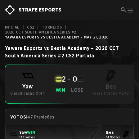
STRAFE ESPORTS
INICIAL
|
CS2
|
TORNEIOS
|
2026 CCT SOUTH AMERICA SERIES #2
|
YAWARA ESPORTS VS BESTIA ACADEMY - MAY 21, 2026
Yawara Esports
vs
Bestia Academy
–
2026 CCT
South America Series #2
CS2
Partida
2
-
0
Bes
Yaw
WIN
LOSE
Classificação #144
Classificação #200
VOTOS
147 Previsões
Yaw
WIN
Bes
133 Votos
14 Votos