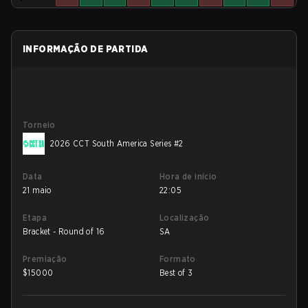
INFORMAÇÃO DE PARTIDA
Torneio
2026 CCT South America Series #2
Data
Hora de início
21 maio
22:05
Etapa
Localização
Bracket - Round of 16
SA
Premiação
Formato
$
15000
Best of 3