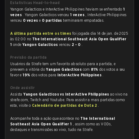
Estatísticas Head-to-head
Yangon Galacticos e InterActive Philippines haviam se enfrentado
1
vezes
. Yangon Galacticos venceu
1 vezes
, InterActive Philippines
venceu
0 vezes
e
0 partidas
terminaram empatadas.
A última partida entre os times
foi jogada dia 14 de jan. de 2025
às 02:00 no
The International Southeast Asia Open Qualifier
1
onde
Yangon Galacticos
venceu
2 - 0
.
Previsão da partida
Usuários da Strafe tem um favorito absoluto para a partida, e
preveem a vitória do
Yangon Galacticos
com
81%
dos votos a seu
favor e
19%
dos votos para
InterActive Philippines
.
Onde assistir
Assista
Yangon Galacticos vs InterActive Philippines
ao vivo na
strafe.com, Twitch and Youtube. Para assistir a mais partidas como
esta, visite o
Calendário de partidas de Dota 2
.
Acompanhe toda a ação que acontece no
The International
Southeast Asia Open Qualifier 1
, assim como as VODs,
destaques e transmissões ao vivo, tudo na Strafe.