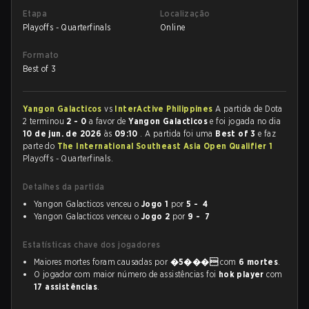
Etapa
Localização
Playoffs - Quarterfinals
Online
Formato
Best of 3
Yangon Galacticos
vs
InterActive Philippines
A partida de Dota
2 terminou
2 - 0
a favor de
Yangon Galacticos
e foi jogada no dia
10 de jun. de 2026
às
09:10
. A partida foi uma
Best of 3
e faz
parte do
The International Southeast Asia Open Qualifier 1
Playoffs - Quarterfinals.
Detalhes da partida
Yangon Galacticos venceu o
Jogo 1
por
5 - 4
Yangon Galacticos venceu o
Jogo 2
por
9 - 7
Estatísticas chave dos jogadores
Maiores mortes foram causadas por
�5���
com
6 mortes
.
O jogador com maior número de assistências foi
hok player
com
17 assistências
.