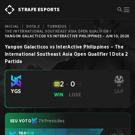
STRAFE ESPORTS
INICIAL
|
DOTA 2
|
TORNEIOS
|
THE INTERNATIONAL SOUTHEAST ASIA OPEN QUALIFIER 1
|
YANGON GALACTICOS VS INTERACTIVE PHILIPPINES - JUN 10, 2026
Yangon Galacticos
vs
InterActive Philippines
–
The
International Southeast Asia Open Qualifier 1
Dota 2
Partida
2
-
0
IAP
YGS
WIN
LOSE
-
-
SEU VOTO
79 Previsões
YGS
WIN