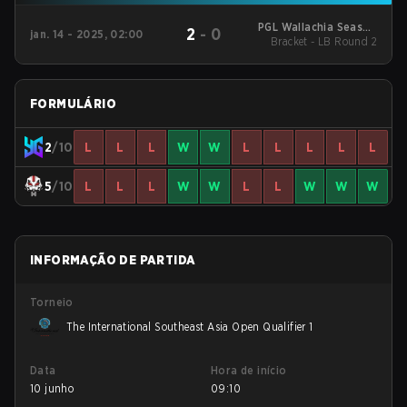
PGL Wallachia Season
2
-
0
jan. 14 - 2025, 02:00
Bracket - LB Round 2
3 Regionals Closed
Qualifier Southeast
Asia
FORMULÁRIO
2
/10
L
L
L
W
W
L
L
L
L
L
5
/10
L
L
L
W
W
L
L
W
W
W
INFORMAÇÃO DE PARTIDA
Torneio
The International Southeast Asia Open Qualifier 1
Data
Hora de início
10 junho
09:10