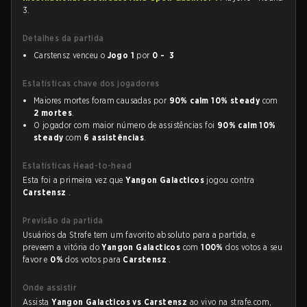
3.
Detalhes da partida
Carstensz venceu o
Jogo 1
por
0 - 3
Estatísticas chave dos jogadores
Maiores mortes foram causadas por
90% calm 10% steady
com
2 mortes
.
O jogador com maior número de assistências foi
90% calm 10%
steady
com
6 assistências
.
Estatísticas Head-to-head
Esta foi a primeira vez que
Yangon Galacticos
jogou contra
Carstensz
.
Previsão da partida
Usuários da Strafe tem um favorito absoluto para a partida, e
preveem a vitória do
Yangon Galacticos
com
100%
dos votos a seu
favor e
0%
dos votos para
Carstensz
.
Onde assistir
Assista
Yangon Galacticos vs Carstensz
ao vivo na strafe.com,