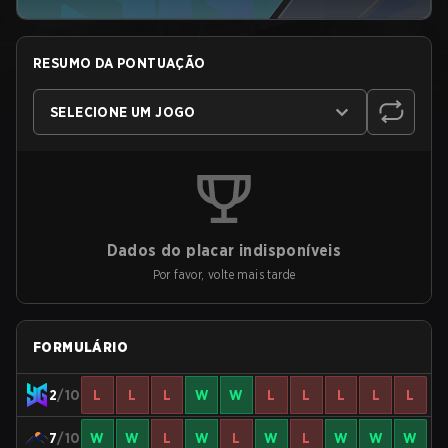
RESUMO DA PONTUAÇÃO
SELECIONE UM JOGO
Dados do placar indisponíveis
Por favor, volte mais tarde
FORMULÁRIO
2
/10
L
L
L
W
W
L
L
L
L
L
7
/10
W
W
L
W
L
W
L
W
W
W