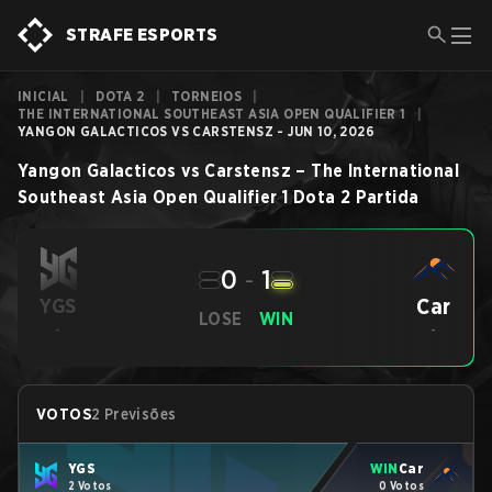
STRAFE ESPORTS
INICIAL
|
DOTA 2
|
TORNEIOS
|
THE INTERNATIONAL SOUTHEAST ASIA OPEN QUALIFIER 1
|
YANGON GALACTICOS VS CARSTENSZ - JUN 10, 2026
Yangon Galacticos
vs
Carstensz
–
The International
Southeast Asia Open Qualifier 1
Dota 2
Partida
0
-
1
Car
YGS
LOSE
WIN
-
-
VOTOS
2 Previsões
YGS
WIN
Car
2 Votos
0 Votos