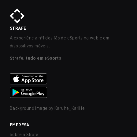
STRAFE
A experiência nº1 dos fãs de eSports na web e em
dispositivos móveis.
Strafe, tudo em eSports
Background image by
Karuhe_KarlHe
EMPRESA
Sobre a Strafe