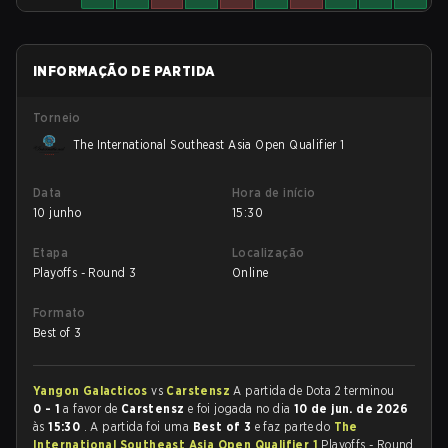
INFORMAÇÃO DE PARTIDA
Torneio
The International Southeast Asia Open Qualifier 1
Data
Hora de início
10 junho
15:30
Etapa
Localização
Playoffs - Round 3
Online
Formato
Best of 3
Yangon Galacticos
vs
Carstensz
A partida de Dota 2 terminou
0 - 1
a favor de
Carstensz
e foi jogada no dia
10 de jun. de 2026
às
15:30
. A partida foi uma
Best of 3
e faz parte do
The
International Southeast Asia Open Qualifier 1
Playoffs - Round