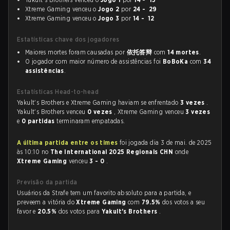
Xtreme Gaming venceu o
Jogo 2
por
24 - 29
Xtreme Gaming venceu o
Jogo 3
por
14 - 12
Estatísticas chave dos jogadores
Maiores mortes foram causadas por
依托答辩
com
14 mortes
.
O jogador com maior número de assistências foi
BoBoKa
com
34
assistências
.
Estatísticas Head-to-head
Yakult's Brothers e Xtreme Gaming haviam se enfrentado
3 vezes
.
Yakult's Brothers venceu
0 vezes
, Xtreme Gaming venceu
3 vezes
e
0 partidas
terminaram empatadas.
A última partida entre os times
foi jogada dia 3 de mai. de 2025
às 10:10 no
The International 2025 Regionals CHN
onde
Xtreme Gaming
venceu
3 - 0
.
Previsão da partida
Usuários da Strafe tem um favorito absoluto para a partida, e
preveem a vitória do
Xtreme Gaming
com
79.5%
dos votos a seu
favor e
20.5%
dos votos para
Yakult's Brothers
.