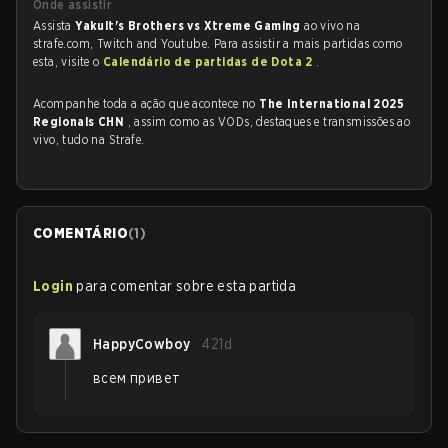
Onde assistir
Assista
Yakult's Brothers vs Xtreme Gaming
ao vivo na
strafe.com, Twitch and Youtube. Para assistir a mais partidas como
esta, visite o
Calendário de partidas de Dota 2
.
Acompanhe toda a ação que acontece no
The International 2025
Regionals CHN
, assim como as VODs, destaques e transmissões ao
vivo, tudo na Strafe.
COMENTÁRIO
(
1
)
Login
para comentar sobre esta partida
HappyCowboy
421d
всем привет