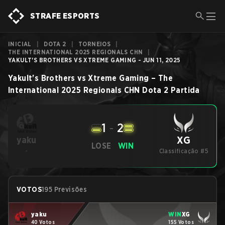
STRAFE ESPORTS
INICIAL
|
DOTA 2
|
TORNEIOS
|
THE INTERNATIONAL 2025 REGIONALS CHN
|
YAKULT'S BROTHERS VS XTREME GAMING - JUN 11, 2025
Yakult's Brothers
vs
Xtreme Gaming
–
The
International 2025 Regionals CHN
Dota 2
Partida
1
-
2
XG
yaku
LOSE
WIN
-
Classificação #5
VOTOS
195 Previsões
yaku
WIN
XG
40 Votos
155 Votos