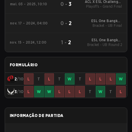
ACL X ESL Challenger
0
-
3
mai. 03 - 2025, 10:10
Playoffs - Grand Final
China
ESL One Bangkok
0
-
2
nov. 17 - 2024, 04:00
2024 Regionals CN
Bracket - UB Final
ESL One Bangkok
1
-
2
nov. 15 - 2024, 12:00
2024 Regionals CN
Bracket - UB Round 2
FORMULÁRIO
2
/10
L
T
L
T
W
T
L
L
L
W
3
/10
L
W
W
L
L
L
T
W
T
L
INFORMAÇÃO DE PARTIDA