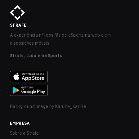
STRAFE
A experiência nº1 dos fãs de eSports na web e em
dispositivos móveis.
Strafe, tudo em eSports
Background image by
Karuhe_KarlHe
EMPRESA
Sobre a Strafe