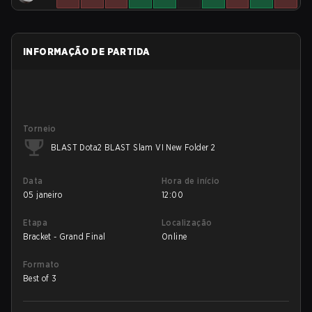
INFORMAÇÃO DE PARTIDA
Torneio
BLAST Dota2 BLAST Slam VI New Folder 2
Data
Hora de início
05 janeiro
12:00
Etapa
Localização
Bracket - Grand Final
Online
Formato
Best of 3