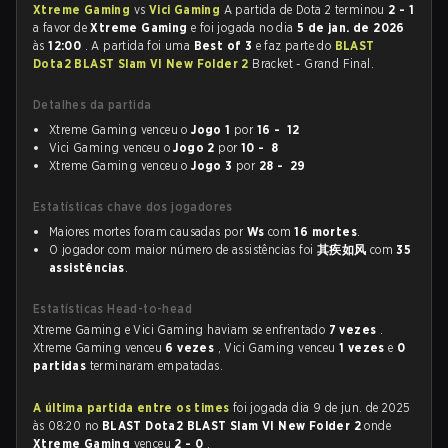
Xtreme Gaming
vs
Vici Gaming
A partida de Dota 2 terminou
2 - 1
a favor de
Xtreme Gaming
e foi jogada no dia
5 de jan. de 2026
às
12:00
. A partida foi uma
Best of 3
e faz parte do
BLAST
Dota2 BLAST Slam VI New Folder 2
Bracket - Grand Final.
Detalhes da partida
Xtreme Gaming venceu o
Jogo 1
por
16 - 12
Vici Gaming venceu o
Jogo 2
por
10 - 8
Xtreme Gaming venceu o
Jogo 3
por
28 - 29
Estatísticas chave dos jogadores
Maiores mortes foram causadas por
Ws
com
16 mortes
.
O jogador com maior número de assistências foi
其疾如风
com
35
assistências
.
Estatísticas Head-to-head
Xtreme Gaming e Vici Gaming haviam se enfrentado
7 vezes
.
Xtreme Gaming venceu
6 vezes
, Vici Gaming venceu
1 vezes
e
0
partidas
terminaram empatadas.
A última partida entre os times
foi jogada dia 9 de jun. de 2025
às 08:20 no
BLAST Dota2 BLAST Slam VI New Folder 2
onde
Xtreme Gaming
venceu
2 - 0
.