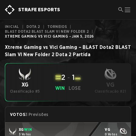
STRAFE ESPORTS
INICIAL
|
DOTA 2
|
TORNEIOS
|
BLAST DOTA2 BLAST SLAM VI NEW FOLDER 2
|
XTREME GAMING VS VICI GAMING - JAN 5, 2026
Xtreme Gaming
vs
Vici Gaming
–
BLAST Dota2 BLAST
Slam VI New Folder 2
Dota 2
Partida
2
-
1
VG
XG
WIN
LOSE
Classificação #5
Classificação #21
VOTOS
3 Previsões
XG
WIN
VG
3 Votos
0 Votos