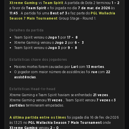
Xtreme Gaming
vs
Team Spirit
A partida de Dota 2 terminou
1 - 2
a favor de
Team Spirit
e foi jogada no dia
7 de mar. de 2026
às
11:45
. A partida foi uma
Best of 3
e faz parte do
PGL Wallachia
Season 7 Main Tournament
Group Stage - Round 1.
Detalhes da partida
Team Spirit venceu o
Jogo 1
por
17 - 8
Xtreme Gaming venceu o
Jogo 2
por
6 - 3
Team Spirit venceu o
Jogo 3
por
9 - 8
Estatísticas chave dos jogadores
Maiores mortes foram causadas por
Larl
com
13 mortes
.
O jogador com maior número de assistências foi
rue
com
22
assistências
.
Estatísticas Head-to-head
Xtreme Gaming e Team Spirit haviam se enfrentado
21 vezes
.
Xtreme Gaming venceu
11 vezes
, Team Spirit venceu
7 vezes
e
3
partidas
terminaram empatadas.
A última partida entre os times
foi jogada dia 16 de fev. de 2026
às 13:25 no
PGL Wallachia Season 7 Main Tournament
onde
Xtreme Gaming
venceu
2 - 0
.