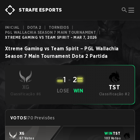
STRAFE ESPORTS
INICIAL
|
DOTA 2
|
TORNEIOS
|
PGL WALLACHIA SEASON 7 MAIN TOURNAMENT
|
XTREME GAMING VS TEAM SPIRIT - MAR 7, 2026
Xtreme Gaming
vs
Team Spirit
–
PGL Wallachia
Season 7 Main Tournament
Dota 2
Partida
1
-
2
TST
XG
LOSE
WIN
Classificação #6
Classificação #2
VOTOS
170 Previsões
XG
WIN
TST
67 Votos
103 Votos