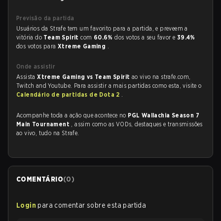
Previsão da partida
Usuários da Strafe tem um favorito para a partida, e preveem a
vitória do
Team Spirit
com
60.6%
dos votos a seu favor e
39.4%
dos votos para
Xtreme Gaming
.
Onde assistir
Assista
Xtreme Gaming vs Team Spirit
ao vivo na strafe.com,
Twitch and Youtube. Para assistir a mais partidas como esta, visite o
Calendário de partidas de Dota 2
.
Acompanhe toda a ação que acontece no
PGL Wallachia Season 7
Main Tournament
, assim como as VODs, destaques e transmissões
ao vivo, tudo na Strafe.
COMENTÁRIO
(
0
)
Login
para comentar sobre esta partida