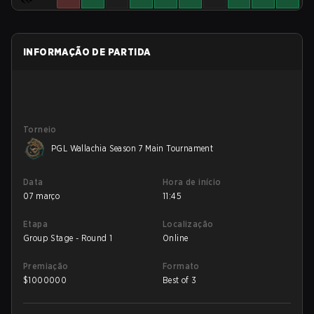
INFORMAÇÃO DE PARTIDA
Torneio
PGL Wallachia Season 7 Main Tournament
Data
Hora de início
07 março
11:45
Etapa
Localização
Group Stage - Round 1
Online
Premiação
Formato
$
1000000
Best of 3