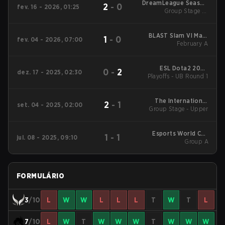
DreamLeague Season
2
-
0
fev. 16 - 2026, 01:25
Group Stage 1 -
28
February 16
BLAST Slam VI Main
1
-
0
fev. 04 - 2026, 07:00
Tournament
February A
ESL Dota2 2025
0
-
2
dez. 17 - 2025, 02:30
DreamLeague Season
Playoffs - UB Round 1
27 Main Event
The International
2
-
1
set. 04 - 2025, 02:00
Group Stage - Upper
2025 Main Event
Esports World Cup
1
-
1
jul. 08 - 2025, 09:10
2025 Dota2
Group A
FORMULÁRIO
3
/10
L
W
W
L
L
L
T
W
T
L
7
/10
L
W
T
W
W
W
T
W
W
W