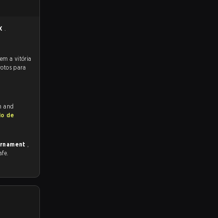
IX
.
votos para
ch and
io de
ournament
,
afe.