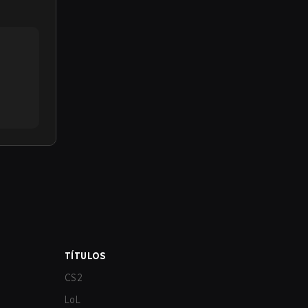
TÍTULOS
CS2
LoL