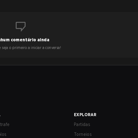
hum comentário ainda
 seja o primeiro a iniciar a conversa!
A
EXPLORAR
trafe
Partidas
Nos
Torneios