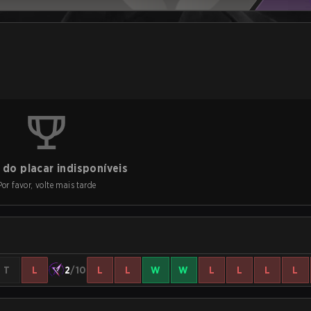
do placar indisponíveis
Por favor, volte mais tarde
T
L
2
/10
L
L
W
W
L
L
L
L