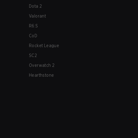
Dota 2
Valorant
R6:S
CoD
Rocket League
SC2
Overwatch 2
Hearthstone