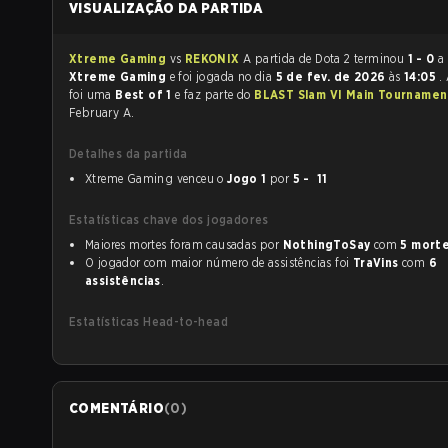
VISUALIZAÇÃO DA PARTIDA
Xtreme Gaming
vs
REKONIX
A partida de Dota 2 terminou
1 - 0
a
Xtreme Gaming
e foi jogada no dia
5 de fev. de 2026
às
14:05
.
foi uma
Best of 1
e faz parte do
BLAST Slam VI Main Tournamen
February A.
Detalhes da partida
Xtreme Gaming venceu o
Jogo 1
por
5 - 11
Estatísticas chave dos jogadores
Maiores mortes foram causadas por
NothingToSay
com
5 mort
O jogador com maior número de assistências foi
TraVins
com
6
assistências
.
Estatísticas Head-to-head
COMENTÁRIO
(
0
)