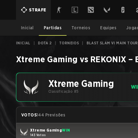
STRAFE
Inicial
Partidas
Torneios
Equipes
Joga
INICIAL
|
DOTA 2
|
TORNEIOS
|
BLAST SLAM VI MAIN TOU
Xtreme Gaming
vs
REKONIX
–
Xtreme Gaming
WI
Classificação #5
VOTOS
144 Previsões
Xtreme Gaming
WIN
143 Votos