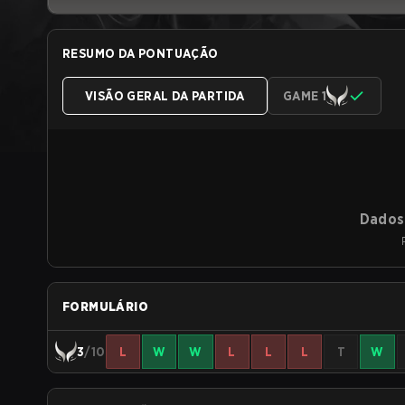
RESUMO DA PONTUAÇÃO
VISÃO GERAL DA PARTIDA
GAME 1
Dados 
FORMULÁRIO
3
/10
L
W
W
L
L
L
T
W