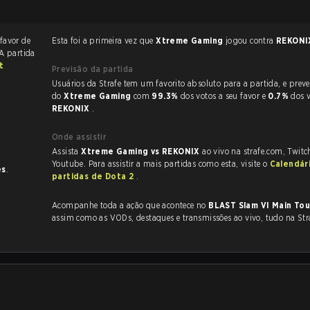
 favor de
Esta foi a primeira vez que
Xtreme Gaming
jogou contra
REKON
 A partida
t
Previsão da partida
Usuários da Strafe tem um favorito absoluto para a partida, e preveem a vitória
do
Xtreme Gaming
com
99.3%
dos votos a seu favor e
0.7%
dos 
REKONIX
.
Onde assistir
Assista
Xtreme Gaming vs REKONIX
ao vivo na strafe.com, Twit
Youtube. Para assistir a mais partidas como esta, visite o
Calendár
es
.
partidas de Dota 2
.
Acompanhe toda a ação que acontece no
BLAST Slam VI Main T
assim como as VODs, destaques e transmissões ao vivo, tudo na Str