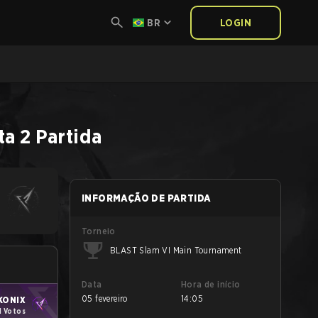
BR
LOGIN
ta 2
Partida
INFORMAÇÃO DE PARTIDA
Torneio
BLAST Slam VI Main Tournament
Data
Hora de início
05 fevereiro
14:05
KONIX
1 Votos