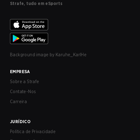
Strafe, tudo em eSports
Background image by
Karuhe_KarlHe
EMPRESA
Sobre a Strafe
Contate-Nos
Carreira
JURÍDICO
Política de Privacidade