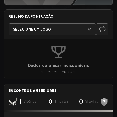
RESUMO DA PONTUAÇÃO
SELECIONE UM JOGO
Dados do placar indisponíveis
Por favor, volte mais tarde
ENCONTROS ANTERIORES
1
0
0
Vitórias
Empates
Vitórias