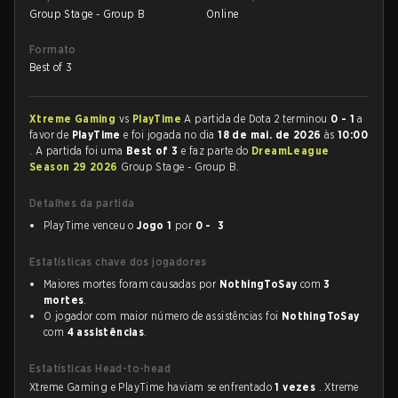
Group Stage - Group B
Online
Formato
Best of 3
Xtreme Gaming
vs
PlayTime
A partida de Dota 2 terminou
0 - 1
a
favor de
PlayTime
e foi jogada no dia
18 de mai. de 2026
às
10:00
. A partida foi uma
Best of 3
e faz parte do
DreamLeague
Season 29 2026
Group Stage - Group B.
Detalhes da partida
PlayTime venceu o
Jogo 1
por
0 - 3
Estatísticas chave dos jogadores
Maiores mortes foram causadas por
NothingToSay
com
3
mortes
.
O jogador com maior número de assistências foi
NothingToSay
com
4 assistências
.
Estatísticas Head-to-head
Xtreme Gaming e PlayTime haviam se enfrentado
1 vezes
. Xtreme