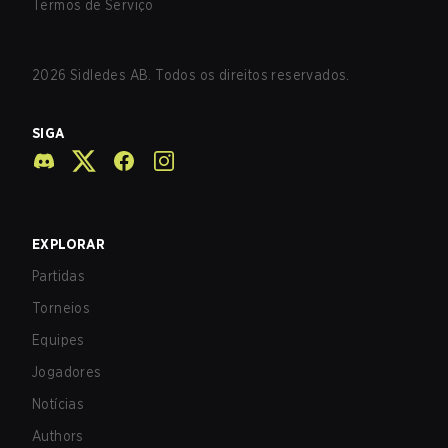
Termos de Serviço
2026
Sidledes AB. Todos os direitos reservados.
SIGA
EXPLORAR
Partidas
Torneios
Equipes
Jogadores
Notícias
Authors