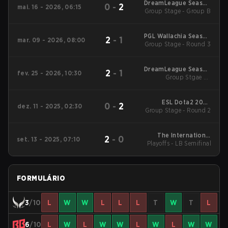
DreamLeague Season
0
-
2
mai. 16 - 2026, 06:15
Group Stage - Group B
29 2026
PGL Wallachia Season
2
-
1
mar. 09 - 2026, 08:00
Group Stage - Round 3
7 Main Tournament
DreamLeague Season
2
-
1
fev. 25 - 2026, 10:30
Group Stgae 2 -
28
February 25
ESL Dota2 2025
0
-
2
dez. 11 - 2025, 02:30
DreamLeague Season
Group Stage - Round 2
27 Main Event
The International
2
-
0
set. 13 - 2025, 07:10
Playoffs - LB Semifinal
2025 Main Event
FORMULÁRIO
3
/10
L
W
W
L
L
L
T
W
T
L
6
/10
L
W
L
W
W
L
W
L
W
W