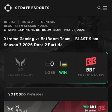
STRAFE ESPORTS
INICIAL
|
DOTA 2
|
TORNEIOS
|
BLAST SLAM SEASON 7 2026
|
XTREME GAMING VS BETBOOM TEAM - MAY 28, 2026
Xtreme Gaming
vs
BetBoom Team
–
BLAST Slam
Season 7 2026
Dota 2
Partida
0
-
1
BBT
XG
LOSE
WIN
Classificação #5
Classificação #19
VOTOS
155 Previsões
XG
WIN
BBT
75 Votos
80 Votos