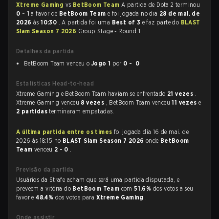
Xtreme Gaming
vs
BetBoom Team
A partida de Dota 2 terminou
0 - 1
a favor de
BetBoom Team
e foi jogada no dia
28 de mai. de
2026
às
10:30
. A partida foi uma
Best of 3
e faz parte do
BLAST
Slam Season 7 2026
Group Stage - Round 1.
Detalhes da partida
BetBoom Team venceu o
Jogo 1
por
0 - 0
Estatísticas Head-to-head
Xtreme Gaming e BetBoom Team haviam se enfrentado
21 vezes
.
Xtreme Gaming venceu
8 vezes
, BetBoom Team venceu
11 vezes
e
2 partidas
terminaram empatadas.
A última partida entre os times
foi jogada dia 16 de mai. de
2026 às 18:15 no
BLAST Slam Season 7 2026
onde
BetBoom
Team
venceu
2 - 0
.
Previsão da partida
Usuários da Strafe acham que será uma partida disputada, e
preveem a vitória do
BetBoom Team
com
51.6%
dos votos a seu
favor e
48.4%
dos votos para
Xtreme Gaming
.
Onde assistir