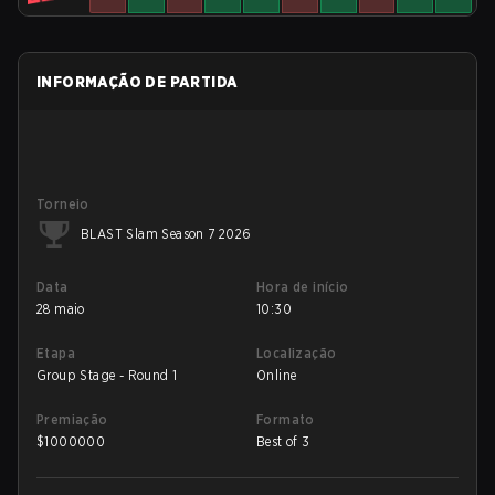
INFORMAÇÃO DE PARTIDA
Torneio
BLAST Slam Season 7 2026
Data
Hora de início
28 maio
10:30
Etapa
Localização
Group Stage - Round 1
Online
Premiação
Formato
$
1000000
Best of 3