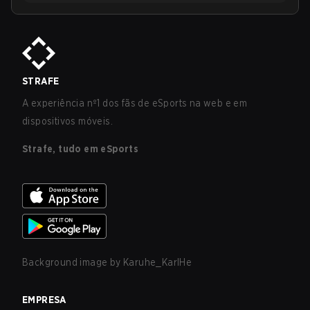
STRAFE
A experiência nº1 dos fãs de eSports na web e em
dispositivos móveis.
Strafe, tudo em eSports
Background image by
Karuhe_KarlHe
EMPRESA