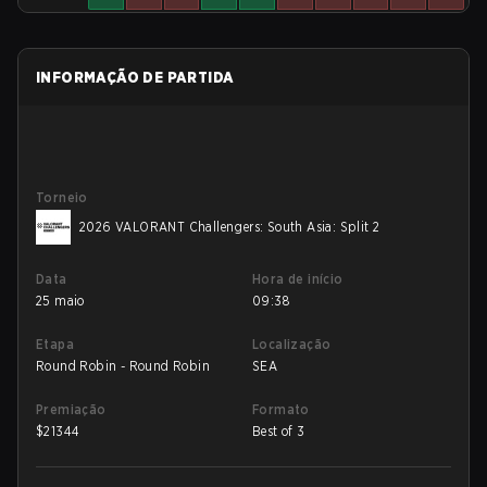
INFORMAÇÃO DE PARTIDA
Torneio
2026 VALORANT Challengers: South Asia: Split 2
Data
Hora de início
25 maio
09:38
Etapa
Localização
Round Robin - Round Robin
SEA
Premiação
Formato
$
21344
Best of 3