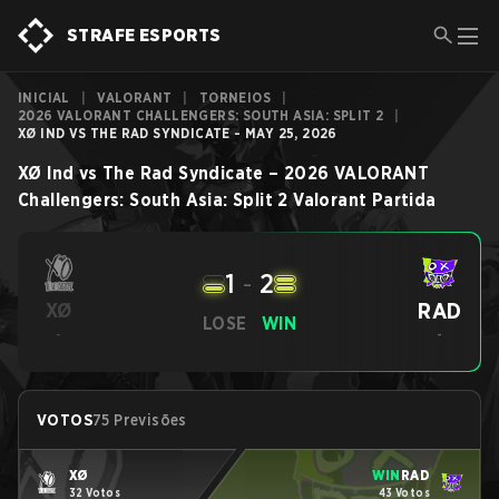
STRAFE ESPORTS
INICIAL
|
VALORANT
|
TORNEIOS
|
2026 VALORANT CHALLENGERS: SOUTH ASIA: SPLIT 2
|
XØ IND VS THE RAD SYNDICATE - MAY 25, 2026
XØ Ind
vs
The Rad Syndicate
–
2026 VALORANT
Challengers: South Asia: Split 2
Valorant
Partida
1
-
2
RAD
XØ
LOSE
WIN
-
-
VOTOS
75 Previsões
XØ
WIN
RAD
32 Votos
43 Votos