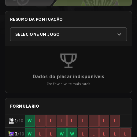
RESUMO DA PONTUAÇÃO
SELECIONE UM JOGO
Dados do placar indisponíveis
Por favor, volte mais tarde
FORMULÁRIO
1
/10
W
L
L
L
L
L
L
L
L
3
/10
W
L
L
W
W
L
L
L
L
L