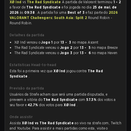
XØ Ind
vs
The Rad Syndicate
A partida de Valorant terminou
1 - 2
a favor de
The Rad Syndicate
e foi jogada no dia
25 de mai. de
2026
às
09:38
. A partida foi uma
Best of 3
e faz parte do
2026
VALORANT Challengers: South Asia: Split 2
Round Robin -
Round Robin.
Detalhes da partida
XØ Ind venceu o
Jogo 1
por
13 - 3
no mapa Ascent
The Rad Syndicate venceu o
Jogo 2
por
13 - 5
no mapa Breeze
The Rad Syndicate venceu o
Jogo 3
por
13 - 6
no mapa Haven
Estatísticas Head-to-head
Esta foi a primeira vez que
XØ Ind
jogou contra
The Rad
Syndicate
.
Previsão da partida
Usuários da Strafe acham que será uma partida disputada, e
preveem a vitória do
The Rad Syndicate
com
57.3%
dos votos a
seu favor e
42.7%
dos votos para
XØ Ind
.
Onde assistir
Assista
XØ Ind vs The Rad Syndicate
ao vivo na strafe.com, Twitch
and Youtube. Para assistir a mais partidas como esta, visite o