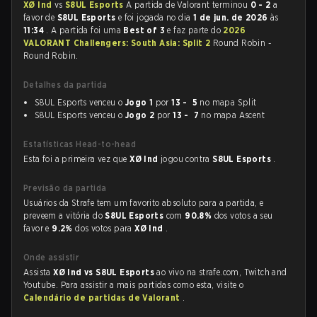
XØ Ind
vs
S8UL Esports
A partida de Valorant terminou
0 - 2
a
favor de
S8UL Esports
e foi jogada no dia
1 de jun. de 2026
às
11:34
. A partida foi uma
Best of 3
e faz parte do
2026
VALORANT Challengers: South Asia: Split 2
Round Robin -
Round Robin.
Detalhes da partida
S8UL Esports venceu o
Jogo 1
por
13 - 5
no mapa Split
S8UL Esports venceu o
Jogo 2
por
13 - 7
no mapa Ascent
Estatísticas Head-to-head
Esta foi a primeira vez que
XØ Ind
jogou contra
S8UL Esports
.
Previsão da partida
Usuários da Strafe tem um favorito absoluto para a partida, e
preveem a vitória do
S8UL Esports
com
90.8%
dos votos a seu
favor e
9.2%
dos votos para
XØ Ind
.
Onde assistir
Assista
XØ Ind vs S8UL Esports
ao vivo na strafe.com, Twitch and
Youtube. Para assistir a mais partidas como esta, visite o
Calendário de partidas de Valorant
.