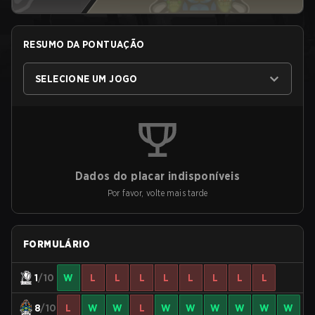
RESUMO DA PONTUAÇÃO
SELECIONE UM JOGO
Dados do placar indisponíveis
Por favor, volte mais tarde
FORMULÁRIO
1
/10
W
L
L
L
L
L
L
L
L
8
/10
L
W
W
L
W
W
W
W
W
W