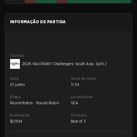
INFORMAÇÃO DE PARTIDA
Torneio
2026 VALORANT Challengers: South Asia: Split 2
Data
Hora de início
01 junho
11:34
Etapa
Localização
Round Robin - Round Robin
SEA
Premiação
Formato
$
21344
Best of 3