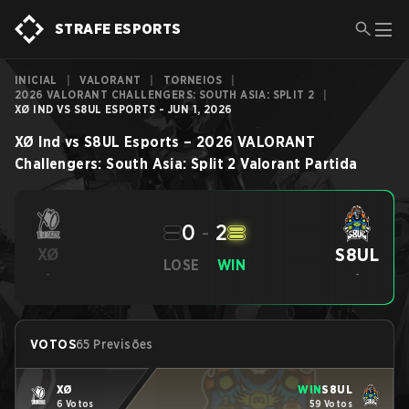
STRAFE ESPORTS
INICIAL
|
VALORANT
|
TORNEIOS
|
2026 VALORANT CHALLENGERS: SOUTH ASIA: SPLIT 2
|
XØ IND VS S8UL ESPORTS - JUN 1, 2026
XØ Ind
vs
S8UL Esports
–
2026 VALORANT
Challengers: South Asia: Split 2
Valorant
Partida
0
-
2
S8UL
XØ
LOSE
WIN
-
-
VOTOS
65 Previsões
XØ
WIN
S8UL
6 Votos
59 Votos