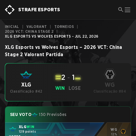
STRAFE ESPORTS
INICIAL
|
VALORANT
|
TORNEIOS
|
2026 VCT: CHINA STAGE 2
|
XLG ESPORTS VS WOLVES ESPORTS - JUL 22, 2026
XLG Esports
vs
Wolves Esports
–
2026 VCT: China
Stage 2
Valorant
Partida
2
-
1
WG
XLG
WIN
LOSE
Classificação #42
Classificação #84
SEU VOTO
150 Previsões
XLG
WIN
WG
129 points
12%