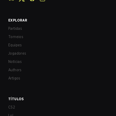
EXPLORAR
Partidas
Torneios
Equipes
Jogadores
Notícias
Authors
Artigos
TÍTULOS
CS2
LoL