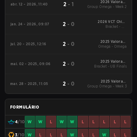
2026 Valorant
2
-
1
abr. 12 - 2026, 11:40
Group Omega - Week 2
Champions Tour:
China Stage 1
2026 VCT China
2
-
0
jan. 24 - 2026, 09:07
Bracket - UB
Kickoff
Quarterfinal
2025 Valorant
2
-
0
jul. 20 - 2025, 12:16
Champions Tour:
Omega - Omega
China Stage 2
2025 Valorant
2
-
0
mai. 02 - 2025, 09:06
Bracket - UB Finals
Champions Tour:
China Stage 1
2025 Valorant
2
-
0
mar. 28 - 2025, 11:05
Group Omega - Week 3
Champions Tour:
China Stage 1
FORMULÁRIO
4
/10
W
W
L
W
W
L
L
L
L
L
3
/10
W
L
L
L
W
L
L
W
L
L