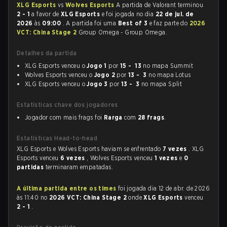
XLG Esports
vs
Wolves Esports
A partida de Valorant terminou
2 - 1
a favor de
XLG Esports
e foi jogada no dia
22 de jul. de
2026
às
09:00
. A partida foi uma
Best of 3
e faz parte do
2026
VCT: China Stage 2
Group Omega - Group Omega.
Detalhes da partida
XLG Esports venceu o
Jogo 1
por
15 - 13
no mapa Summit
Wolves Esports venceu o
Jogo 2
por
13 - 3
no mapa Lotus
XLG Esports venceu o
Jogo 3
por
13 - 3
no mapa Split
Estatísticas chave dos jogadores
Jogador com mais frags foi
Rarga
com
28 frags
.
Estatísticas Head-to-head
XLG Esports e Wolves Esports haviam se enfrentado
7 vezes
. XLG
Esports venceu
6 vezes
, Wolves Esports venceu
1 vezes
e
0
partidas
terminaram empatadas.
A última partida entre os times
foi jogada dia 12 de abr. de 2026
às 11:40 no
2026 VCT: China Stage 2
onde
XLG Esports
venceu
2 - 1
.