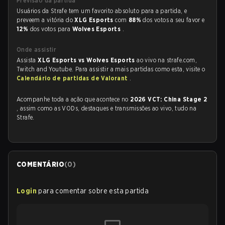
Previsão da partida
Usuários da Strafe tem um favorito absoluto para a partida, e
preveem a vitória do
XLG Esports
com
88%
dos votos a seu favor e
12%
dos votos para
Wolves Esports
.
Onde assistir
Assista
XLG Esports vs Wolves Esports
ao vivo na strafe.com,
Twitch and Youtube. Para assistir a mais partidas como esta, visite o
Calendário de partidas de Valorant
.
Acompanhe toda a ação que acontece no
2026 VCT: China Stage 2
, assim como as VODs, destaques e transmissões ao vivo, tudo na
Strafe.
COMENTÁRIO
(
0
)
Login
para comentar sobre esta partida