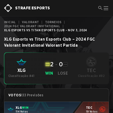
STRAFE ESPORTS
INICIAL
|
VALORANT
|
TORNEIOS
|
2024 FGC VALORANT INVITATIONAL
|
XLG ESPORTS VS TITAN ESPORTS CLUB - NOV 3, 2024
XLG Esports
vs
Titan Esports Club
–
2024 FGC
Valorant Invitational
Valorant
Partida
2
-
0
TEC
XLG
WIN
LOSE
Classificação #41
Classificação #82
VOTOS
133 Previsões
XLG
WIN
TEC
114 Votos
19 Votos