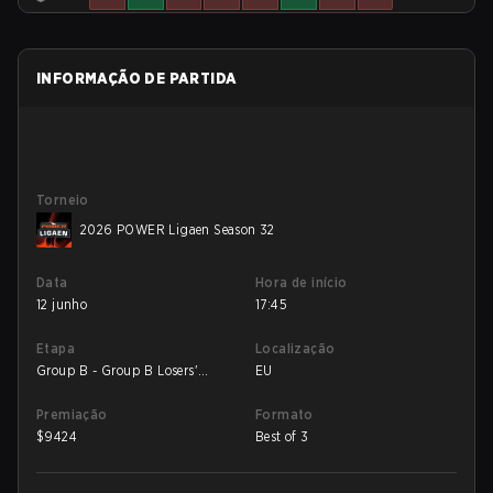
INFORMAÇÃO DE PARTIDA
Torneio
2026 POWER Ligaen Season 32
Data
Hora de início
12 junho
17:45
Etapa
Localização
Group B - Group B Losers'
EU
Match
Premiação
Formato
$
9424
Best of 3