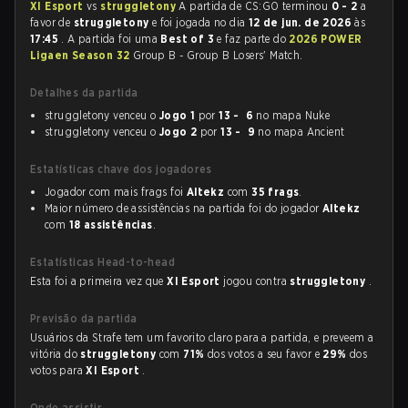
XI Esport
vs
struggletony
A partida de CS:GO terminou
0 - 2
a
favor de
struggletony
e foi jogada no dia
12 de jun. de 2026
às
17:45
. A partida foi uma
Best of 3
e faz parte do
2026 POWER
Ligaen Season 32
Group B - Group B Losers' Match.
Detalhes da partida
struggletony venceu o
Jogo 1
por
13 - 6
no mapa Nuke
struggletony venceu o
Jogo 2
por
13 - 9
no mapa Ancient
Estatísticas chave dos jogadores
Jogador com mais frags foi
Altekz
com
35 frags
.
Maior número de assistências na partida foi do jogador
Altekz
com
18 assistências
.
Estatísticas Head-to-head
Esta foi a primeira vez que
XI Esport
jogou contra
struggletony
.
Previsão da partida
Usuários da Strafe tem um favorito claro para a partida, e preveem a
vitória do
struggletony
com
71%
dos votos a seu favor e
29%
dos
votos para
XI Esport
.
Onde assistir