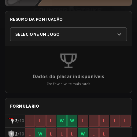
RESUMO DA PONTUAÇÃO
SELECIONE UM JOGO
Dados do placar indisponíveis
Por favor, volte mais tarde
FORMULÁRIO
2
/10
L
L
L
W
W
L
L
L
L
L
2
/10
L
W
L
L
L
W
L
L