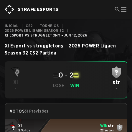
STRAFE ESPORTS
INICIAL
|
CS2
|
TORNEIOS
|
2026 POWER LIGAEN SEASON 32
|
XI ESPORT VS STRUGGLETONY - JUN 12, 2026
XI Esport
vs
struggletony
–
2026 POWER Ligaen
Season 32
CS2
Partida
0
-
2
str
XI
LOSE
WIN
-
-
VOTOS
31 Previsões
XI
WIN
str
9 Votos
22 Votos