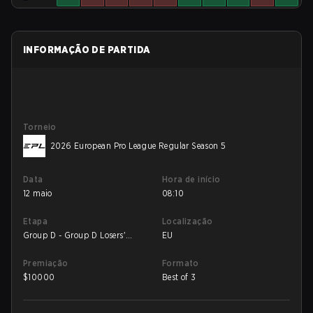
INFORMAÇÃO DE PARTIDA
Torneio
2026 European Pro League Regular Season 5
Data
Hora de início
12 maio
08:10
Etapa
Localização
Group D - Group D Losers'
EU
Match
Premiação
Formato
$
10000
Best of 3