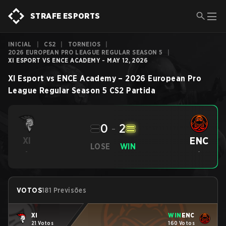
STRAFE ESPORTS
INICIAL
|
CS2
|
TORNEIOS
|
2026 EUROPEAN PRO LEAGUE REGULAR SEASON 5
|
XI ESPORT VS ENCE ACADEMY - MAY 12, 2026
XI Esport
vs
ENCE Academy
–
2026 European Pro
League Regular Season 5
CS2
Partida
0
-
2
ENC
XI
LOSE
WIN
-
-
VOTOS
181 Previsões
XI
WIN
ENC
21 Votos
160 Votos