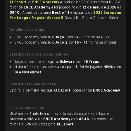
XI Esport
vs
ENCE Academy
A partida de CS:GO terminou
0 - 2
a
favor de
ENCE Academy
e foi jogada no dia
12 de mai. de 2026
às
08:10
. A partida foi uma
Best of 3
e faz parte do
2026 European
Pro League Regular Season 5
Group D - Group D Losers' Match.
Detalhes da partida
ENCE Academy venceu o
Jogo 1
por
13 - 1
no mapa Nuke
ENCE Academy venceu o
Jogo 2
por
16 - 13
no mapa Ancient
Estatísticas chave dos jogadores
Jogador com mais frags foi
Schwarz
com
46 frags
.
Maior número de assistências na partida foi do jogador
HENU
com
14 assistências
.
Estatísticas Head-to-head
Esta foi a primeira vez que
XI Esport
jogou contra
ENCE Academy
.
Previsão da partida
Usuários da Strafe tem um favorito absoluto para a partida, e
preveem a vitória do
ENCE Academy
com
88.4%
dos votos a seu
favor e
11.6%
dos votos para
XI Esport
.