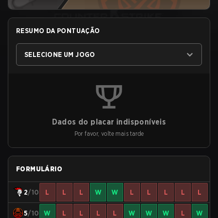
RESUMO DA PONTUAÇÃO
SELECIONE UM JOGO
Dados do placar indisponíveis
Por favor, volte mais tarde
FORMULÁRIO
2
/10
L
L
L
W
W
L
L
L
L
L
5
/10
W
L
L
L
L
W
W
W
L
W