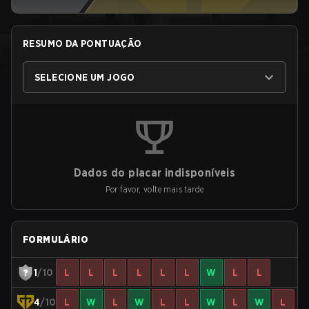
RESUMO DA PONTUAÇÃO
SELECIONE UM JOGO
Dados do placar indisponíveis
Por favor, volte mais tarde
FORMULÁRIO
1
/10
L
L
L
L
L
L
W
L
L
4
/10
L
W
L
W
L
L
W
L
W
L