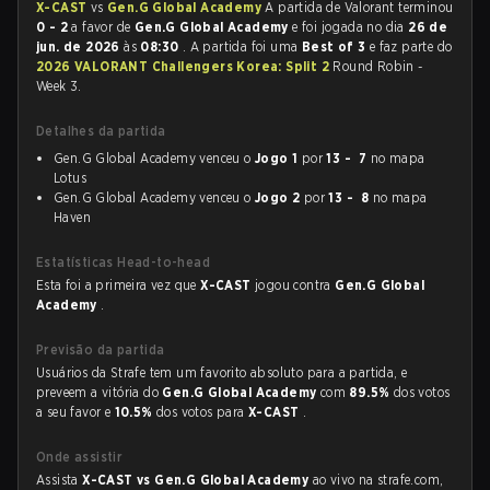
X-CAST
vs
Gen.G Global Academy
A partida de Valorant terminou
0 - 2
a favor de
Gen.G Global Academy
e foi jogada no dia
26 de
jun. de 2026
às
08:30
. A partida foi uma
Best of 3
e faz parte do
2026 VALORANT Challengers Korea: Split 2
Round Robin -
Week 3.
Detalhes da partida
Gen.G Global Academy venceu o
Jogo 1
por
13 - 7
no mapa
Lotus
Gen.G Global Academy venceu o
Jogo 2
por
13 - 8
no mapa
Haven
Estatísticas Head-to-head
Esta foi a primeira vez que
X-CAST
jogou contra
Gen.G Global
Academy
.
Previsão da partida
Usuários da Strafe tem um favorito absoluto para a partida, e
preveem a vitória do
Gen.G Global Academy
com
89.5%
dos votos
a seu favor e
10.5%
dos votos para
X-CAST
.
Onde assistir
Assista
X-CAST vs Gen.G Global Academy
ao vivo na strafe.com,