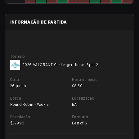
INFORMAÇÃO DE PARTIDA
Torneio
2026 VALORANT Challengers Korea: Split 2
Data
Hora de início
26 junho
08:30
Etapa
Localização
Round Robin - Week 3
EA
Premiação
Formato
$
27996
Best of 3