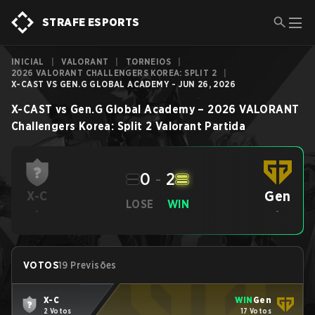
STRAFE ESPORTS
INICIAL
|
VALORANT
|
TORNEIOS
|
2026 VALORANT CHALLENGERS KOREA: SPLIT 2
|
X-CAST VS GEN.G GLOBAL ACADEMY - JUN 26, 2026
X-CAST
vs
Gen.G Global Academy
–
2026 VALORANT
Challengers Korea: Split 2
Valorant
Partida
0
-
2
Gen
X-C
LOSE
WIN
-
-
VOTOS
19 Previsões
X-C
WIN
Gen
2 Votos
17 Votos