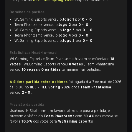
Detalhes da partida
WLGaming Esports venceu o
Jogo 1
por
0 - 0
Team Phantasma venceu o
Jogo 2
por
0 - 0
WLGaming Esports venceu o
Jogo 3
por
0 - 0
Team Phantasma venceu o
Jogo 4
por
0 - 0
WLGaming Esports venceu o
Jogo 5
por
0 - 0
Estatísticas Head-to-head
WLGaming Esports e Team Phantasma haviam se enfrentado
18
vezes
. WLGaming Esports venceu
8 vezes
, Team Phantasma
venceu
10 vezes
e
0 partidas
terminaram empatadas.
A última partida entre os times
foi jogada dia 7 de mai. de 2026
às 13:00 no
HLL - HLL Spring 2026
onde
Team Phantasma
venceu
2 - 0
.
Previsão da partida
Usuários da Strafe tem um favorito absoluto para a partida, e
preveem a vitória do
Team Phantasma
com
89.4%
dos votos a seu
favor e
10.6%
dos votos para
WLGaming Esports
.