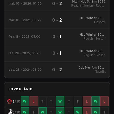
HLL - HLL Spring 2026
0
-
2
mai. 07 - 2026, 01:00
Regular Season - Round
1
HLL Winter 2025
0
-
2
mar. 01 - 2025, 09:25
Playoffs
Playoffs
HLL Winter 2025
0
-
1
fev. 11 - 2025, 03:00
Regular Season
Regular Season
HLL Winter 2025
0
-
1
jan. 28 - 2025, 03:20
Regular Season
Regular Season
GLL Pro-Am 2024
0
-
2
out. 23 - 2024, 03:00
Playoffs
Playoffs
FORMULÁRIO
3
/10
W
L
T
T
W
T
T
L
W
L
5
/10
W
T
W
T
W
T
W
L
W
T