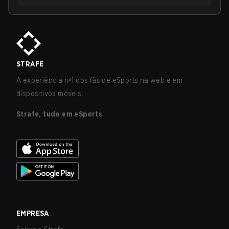
STRAFE
A experiência nº1 dos fãs de eSports na web e em
dispositivos móveis.
Strafe, tudo em eSports
EMPRESA