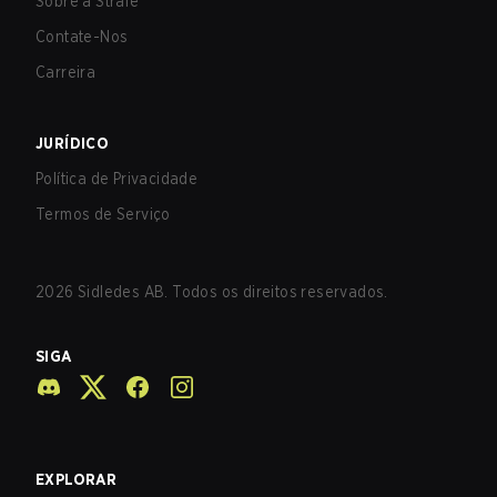
Sobre a Strafe
Contate-Nos
Carreira
JURÍDICO
Política de Privacidade
Termos de Serviço
2026
Sidledes AB. Todos os direitos reservados.
SIGA
EXPLORAR