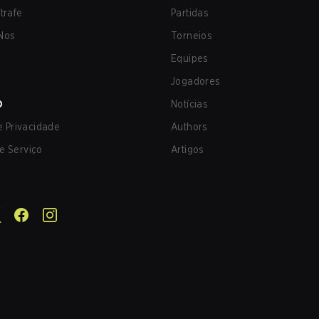
trafe
Partidas
Nos
Torneios
Equipes
Jogadores
O
Notícias
de Privacidade
Authors
e Serviço
Artigos