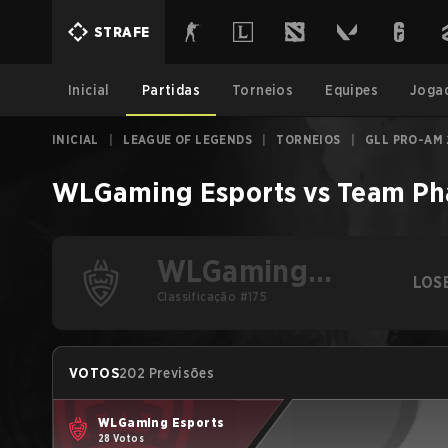
STRAFE
Inicial
Partidas
Torneios
Equipes
Joga
INICIAL
|
LEAGUE OF LEGENDS
|
TORNEIOS
|
GLL PRO-AM 
WLGaming Esports
vs
Team Ph
WLGaming
LOS
Esports
Classificação #175
VOTOS
202 Previsões
WLGaming Esports
28 Votos