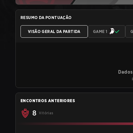
RESUMO DA PONTUAÇÃO
VISÃO GERAL DA PARTIDA
GAME 1
G
Dados 
ENCONTROS ANTERIORES
8
Vitórias