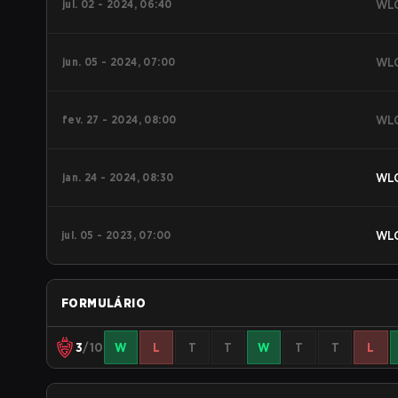
jul. 02 - 2024, 06:40
WL
jun. 05 - 2024, 07:00
WL
fev. 27 - 2024, 08:00
WL
jan. 24 - 2024, 08:30
WL
jul. 05 - 2023, 07:00
WL
FORMULÁRIO
3
/10
W
L
T
T
W
T
T
L