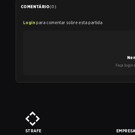
COMENTÁRIO
(
0
)
Login
para comentar sobre esta partida
Nen
Faça login e
STRAFE
EMPRES