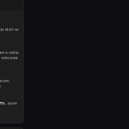
 às 18:40 no
0
.
 votos para
fe.com,
o
ffs
, assim