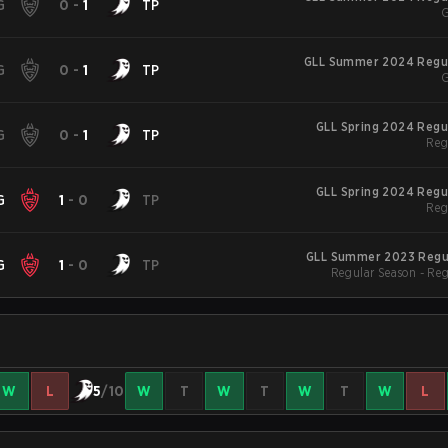
G
0
-
1
TP
G
GLL Summer 2024 Regu
G
0
-
1
TP
G
GLL Spring 2024 Regu
G
0
-
1
TP
Reg
GLL Spring 2024 Regu
G
1
-
0
TP
Reg
GLL Summer 2023 Regu
G
1
-
0
TP
Regular Season - Re
W
L
5
/10
W
T
W
T
W
T
W
L