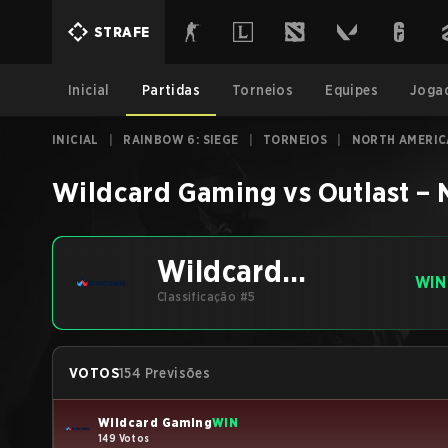
STRAFE
Inicial
Partidas
Torneios
Equipes
Joga
INICIAL
|
RAINBOW 6: SIEGE
|
TORNEIOS
|
NORTH AMERICA
Wildcard Gaming
vs
Outlast
–
Wildcard
WIN
Gaming
Classificação #5
VOTOS
154 Previsões
Wildcard Gaming
WIN
149 Votos