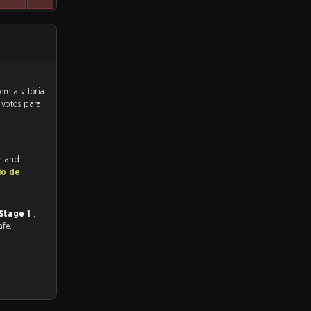
 votos para
ch and
io de
Stage 1
,
afe.