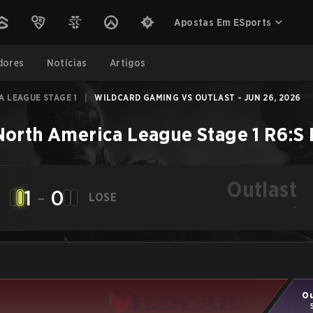
Apostas Em ESports
dores
Notícias
Artigos
 LEAGUE STAGE 1
|
WILDCARD GAMING VS OUTLAST - JUN 26, 2026
North America League Stage 1
R6:S
Outlast
1
-
0
LOSE
-
Ou