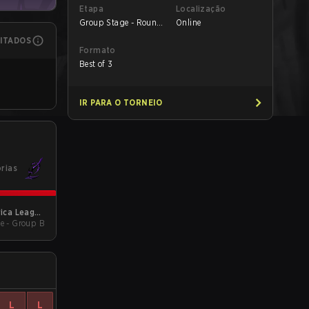
Etapa
Localização
Group Stage - Round
Online
1
MITADOS
Formato
Best of 3
IR PARA O TORNEIO
órias
ica League
e - Group B
Kickoff
L
L