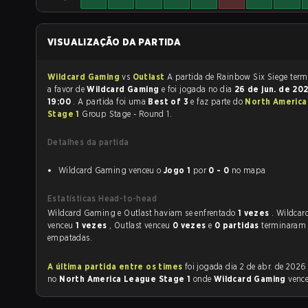
VISUALIZAÇÃO DA PARTIDA
Wildcard Gaming
vs
Outlast
A partida de Rainb
a favor de
Wildcard Gaming
e foi jogada no dia
26 de jun. de 20
19:00
. A partida foi uma
Best of 3
e faz parte do
North Americ
Stage 1
Group Stage - Round 1.
Detalhes da partida
Wildcard Gaming venceu o
Jogo 1
por
0 - 0
no mapa
Estatísticas Head-to-head
Wildcard Gaming e Outlast haviam se enfrentado
1 vezes
. Wildca
venceu
1 vezes
, Outlast venceu
0 vezes
e
0 partidas
terminaram
empatadas.
A última partida entre os times
foi jogada dia 2 de abr. de 2026 às 01:40
no
North America League Stage 1
onde
Wildcard Gaming
venc