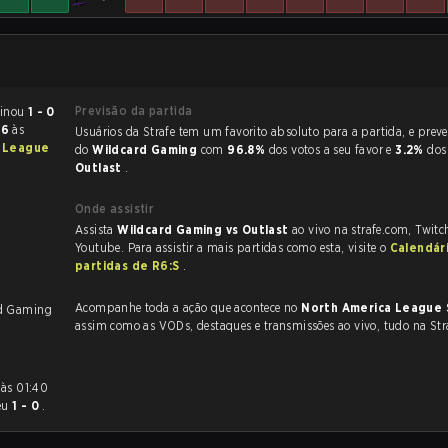
Previsão da partida
ow Six Siege terminou
1 - 0
26
às
Usuários da Strafe tem um favorito absoluto para a partida, e preveem a vitória
a League
do
Wildcard Gaming
com
96.8%
dos votos a seu favor e
3.2%
dos
Outlast
.
Onde assistir
Assista
Wildcard Gaming vs Outlast
ao vivo na strafe.com, Twit
Youtube. Para assistir a mais partidas como esta, visite o
Calendár
partidas de R6:S
.
Acompanhe toda a ação que acontece no
North America League 
rd Gaming
assim como as VODs, destaques e transmissões ao vivo, tudo na Str
eu
1 - 0
.