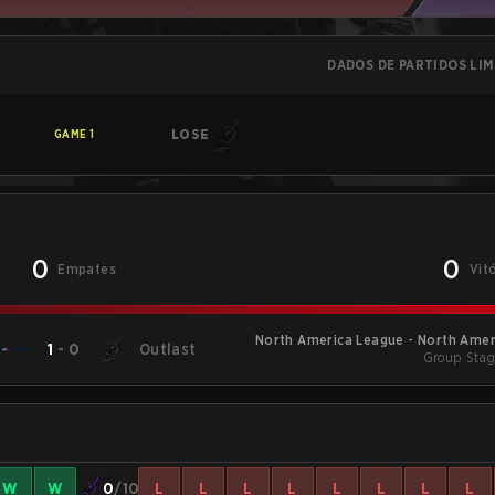
DADOS DE PARTIDOS LI
LOSE
GAME
1
0
0
Empates
Vit
North America League - North Amer
1
-
0
Outlast
Group Stag
W
W
0
/10
L
L
L
L
L
L
L
L