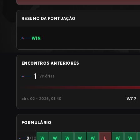
RESUMO DA PONTUAÇÃO
WIN
ENCONTROS ANTERIORES
1
Vitórias
abr. 02 - 2026, 01:40
WCG
FORMULÁRIO
9
/10
W
W
W
W
W
L
W
W