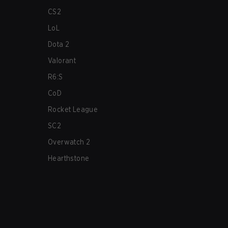
CS2
LoL
Dota 2
Valorant
R6:S
CoD
Rocket League
SC2
Overwatch 2
Hearthstone