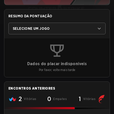
RESUMO DA PONTUAÇÃO
SELECIONE UM JOGO
Dados do placar indisponíveis
Por favor, volte mais tarde
ENCONTROS ANTERIORES
2
0
1
Vitórias
Empates
Vitórias