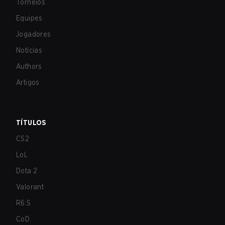
Torneios
Equipes
Jogadores
Notícias
Authors
Artigos
TÍTULOS
CS2
LoL
Dota 2
Valorant
R6:S
CoD