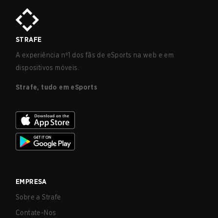
STRAFE
A experiência nº1 dos fãs de eSports na web e em
dispositivos móveis.
Strafe, tudo em eSports
EMPRESA
Sobre a Strafe
Contate-Nos