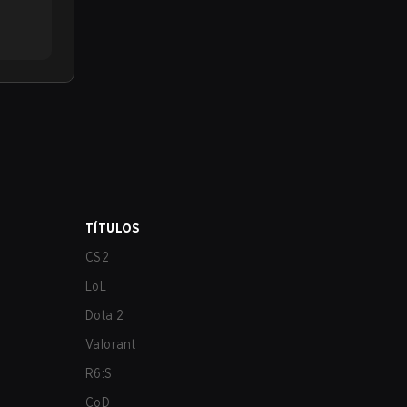
TÍTULOS
CS2
LoL
Dota 2
Valorant
R6:S
CoD