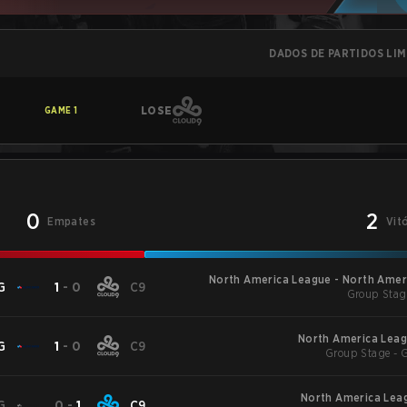
DADOS DE PARTIDOS LI
LOSE
GAME
1
0
2
Empates
Vit
North America League - North Amer
G
1
-
0
C9
Group Stag
North America Leag
G
1
-
0
C9
Group Stage - 
North America Leag
G
0
-
1
C9