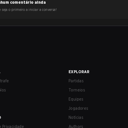
hum comentário ainda
 seja o primeiro a iniciar a conversa!
A
EXPLORAR
trafe
Partidas
Nos
Torneios
Equipes
Jogadores
O
Notícias
de Privacidade
Authors