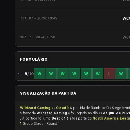
out. 07 - 2024, 10:45
WC
set. 13 - 2024, 11:50
WC
FORMULÁRIO
9
/10
W
W
W
W
W
W
L
W
VISUALIZAÇÃO DA PARTIDA
Wildcard Gaming
vs
Cloud9
A partida de Rainbow
a favor de
Wildcard Gaming
e foi jogada no dia
11 de jun. de 20
. A partida foi uma
Best of 3
e faz parte do
North America Leag
1
Group Stage - Round 1.