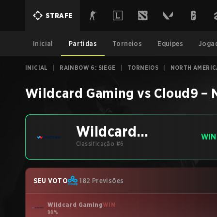
STRAFE
Inicial
Partidas
Torneios
Equipes
Joga
INICIAL
|
RAINBOW 6: SIEGE
|
TORNEIOS
|
NORTH AMERICA
Wildcard Gaming
vs
Cloud9
–
Wildcard
WIN
Gaming
Classificação #6
SEU VOTO
182 Previsões
Wildcard Gaming
WIN
88%