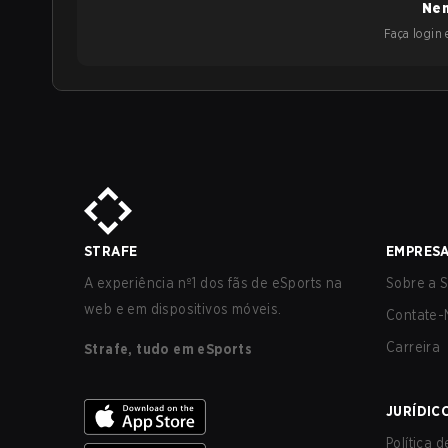
Nen
Faça login e
STRAFE
EMPRES
A experiência nº1 dos fãs de eSports na
Sobre a S
web e em dispositivos móveis.
Contate-
Carreira
Strafe, tudo em eSports
JURÍDIC
Política 