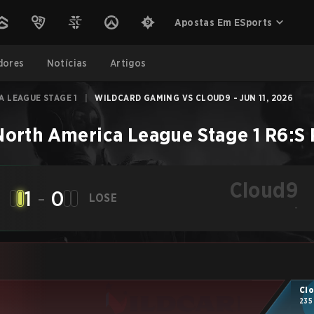
Apostas Em ESports
dores
Notícias
Artigos
 LEAGUE STAGE 1
|
WILDCARD GAMING VS CLOUD9 - JUN 11, 2026
North America League Stage 1
R6:S
Cloud9
1
-
0
LOSE
-
Cl
235