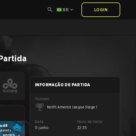
BR
LOGIN
Partida
INFORMAÇÃO DE PARTIDA
Torneio
North America League Stage 1
Data
Hora de início
oud9
11 junho
22:35
 points
VOTED