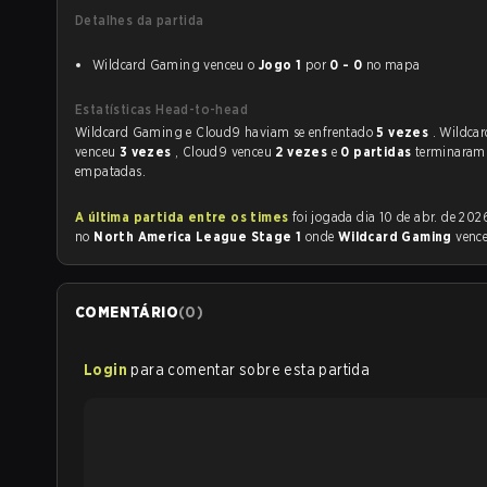
Detalhes da partida
Wildcard Gaming venceu o
Jogo 1
por
0 - 0
no mapa
Estatísticas Head-to-head
Wildcard Gaming e Cloud9 haviam se enfrentado
5 vezes
. Wildca
venceu
3 vezes
, Cloud9 venceu
2 vezes
e
0 partidas
terminaram
empatadas.
A última partida entre os times
foi jogada dia 10 de abr. de 2026 às 22:20
no
North America League Stage 1
onde
Wildcard Gaming
venc
COMENTÁRIO
(
0
)
Login
para comentar sobre esta partida