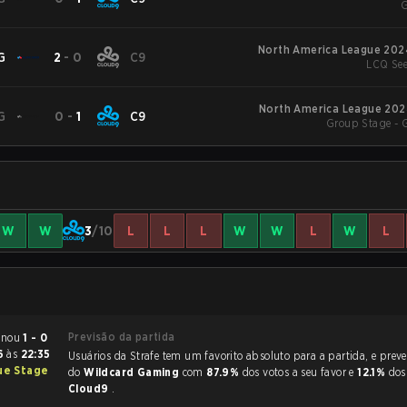
G
North America League 2024
G
2
-
0
C9
LCQ Se
North America League 2024
G
0
-
1
C9
Group Stage - 
W
W
3
/10
L
L
L
W
W
L
W
L
Previsão da partida
 Six Siege terminou
1 - 0
26
às
22:35
Usuários da Strafe tem um favorito absoluto para a partida, e preveem a vitória
ue Stage
do
Wildcard Gaming
com
87.9%
dos votos a seu favor e
12.1%
dos
Cloud9
.