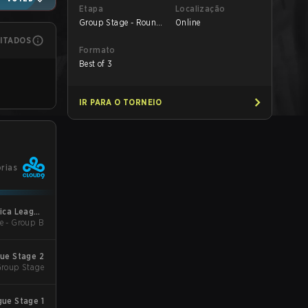
Etapa
Localização
Group Stage - Round
Online
1
MITADOS
Formato
Best of 3
IR PARA O TORNEIO
órias
ica League
e - Group B
Kickoff
ue Stage 2
Group Stage
ue Stage 1