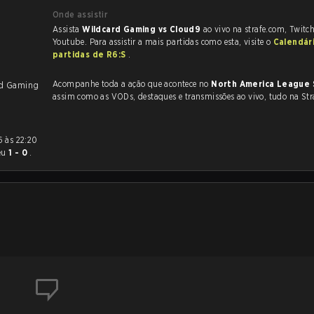
Onde assistir
Assista
Wildcard Gaming vs Cloud9
ao vivo na strafe.com, Twitc
Youtube. Para assistir a mais partidas como esta, visite o
Calendár
partidas de R6:S
.
Acompanhe toda a ação que acontece no
North America League 
rd Gaming
assim como as VODs, destaques e transmissões ao vivo, tudo na Str
eu
1 - 0
.