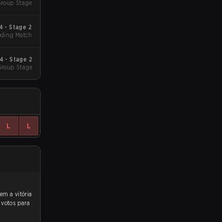
roup Stage
 - Stage 2
eding Match
 - Stage 2
Group Stage
L
L
 votos para