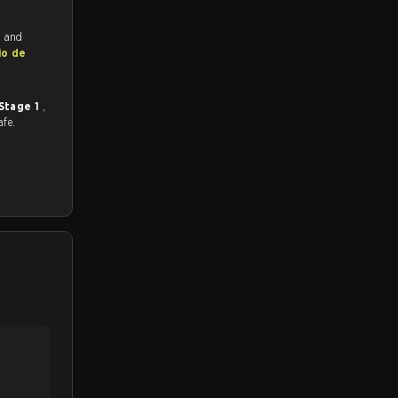
h and
io de
Stage 1
,
afe.