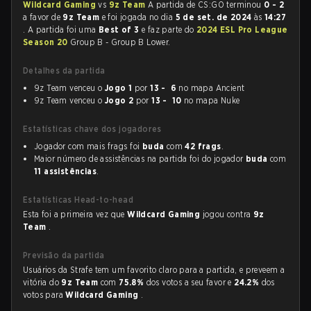
Wildcard Gaming
vs
9z Team
A partida de CS:GO terminou
0 - 2
a favor de
9z Team
e foi jogada no dia
5 de set. de 2024
às
14:27
. A partida foi uma
Best of 3
e faz parte do
2024 ESL Pro League
Season 20
Group B - Group B Lower.
Detalhes da partida
9z Team venceu o
Jogo 1
por
13 - 6
no mapa Ancient
9z Team venceu o
Jogo 2
por
13 - 10
no mapa Nuke
Estatísticas chave dos jogadores
Jogador com mais frags foi
buda
com
42 frags
.
Maior número de assistências na partida foi do jogador
buda
com
11 assistências
.
Estatísticas Head-to-head
Esta foi a primeira vez que
Wildcard Gaming
jogou contra
9z
Team
.
Previsão da partida
Usuários da Strafe tem um favorito claro para a partida, e preveem a
vitória do
9z Team
com
75.8%
dos votos a seu favor e
24.2%
dos
votos para
Wildcard Gaming
.