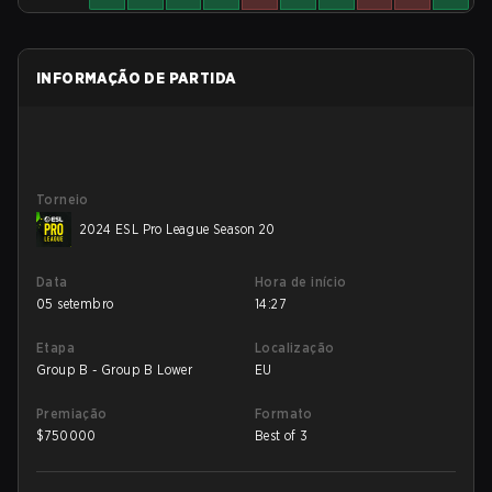
INFORMAÇÃO DE PARTIDA
Torneio
2024 ESL Pro League Season 20
Data
Hora de início
05 setembro
14:27
Etapa
Localização
Group B - Group B Lower
EU
Premiação
Formato
$
750000
Best of 3