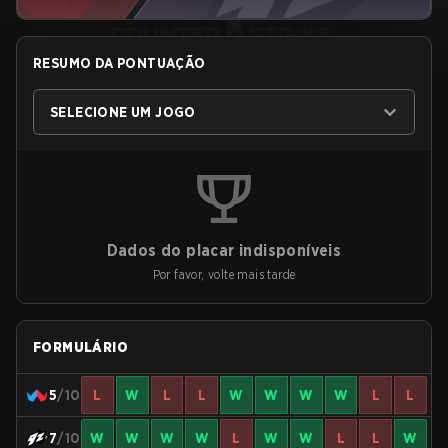
RESUMO DA PONTUAÇÃO
SELECIONE UM JOGO
Dados do placar indisponíveis
Por favor, volte mais tarde
FORMULÁRIO
5
/10
L
W
L
L
W
W
W
W
L
L
7
/10
W
W
W
W
L
W
W
L
L
W