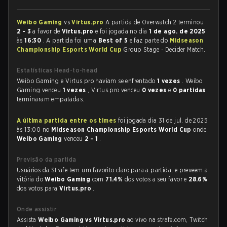
Weibo Gaming
vs
Virtus.pro
A partida de Overwatch 2 terminou
2 - 3
a favor de
Virtus.pro
e foi jogada no dia
1 de ago. de 2025
às
16:30
. A partida foi uma
Best of 5
e faz parte do
Midseason
Championship Esports World Cup
Group Stage - Decider Match.
Estatísticas Head-to-head
Weibo Gaming e Virtus.pro haviam se enfrentado
1 vezes
. Weibo
Gaming venceu
1 vezes
, Virtus.pro venceu
0 vezes
e
0 partidas
terminaram empatadas.
A última partida entre os times
foi jogada dia 31 de jul. de 2025
às 13:00 no
Midseason Championship Esports World Cup
onde
Weibo Gaming
venceu
2 - 1
.
Previsão da partida
Usuários da Strafe tem um favorito claro para a partida, e preveem a
vitória do
Weibo Gaming
com
71.4%
dos votos a seu favor e
28.6%
dos votos para
Virtus.pro
.
Onde assistir
Assista
Weibo Gaming vs Virtus.pro
ao vivo na strafe.com, Twitch