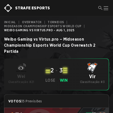
STRAFE ESPORTS
INICIAL
|
OVERWATCH
|
TORNEIOS
|
MIDSEASON CHAMPIONSHIP ESPORTS WORLD CUP
|
WEIBO GAMING VS VIRTUS.PRO - AUG 1, 2025
Weibo Gaming
vs
Virtus.pro
–
Midseason
Championship Esports World Cup
Overwatch 2
Partida
2
-
3
Vir
Wei
LOSE
WIN
Classificação #21
Classificação #3
VOTOS
35 Previsões