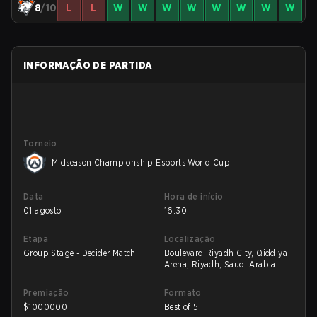
8
/10
L
L
W
W
W
W
W
W
W
W
INFORMAÇÃO DE PARTIDA
Torneio
Midseason Championship Esports World Cup
Data
Hora de início
01 agosto
16:30
Etapa
Localização
Group Stage - Decider Match
Boulevard Riyadh City, Qiddiya
Arena, Riyadh, Saudi Arabia
Premiação
Formato
$
1000000
Best of 5