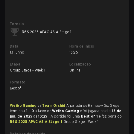
Torneio
R6S 2025 APAC ASIA Stage 1
Data
Hora de início
13 junho
13:25
Etapa
Localização
Group Stage - Week 1
Online
Formato
Best of 1
Weibo Gaming
vs
Team Orchid
A partida de Rainbow Six Siege
terminou
1 - 0
a favor de
Weibo Gaming
e foi jogada no dia
13 de
jun. de 2025
às
13:25
. A partida foi uma
Best of 1
e faz parte do
R6S 2025 APAC ASIA Stage 1
Group Stage - Week 1.
Detalhes da partida