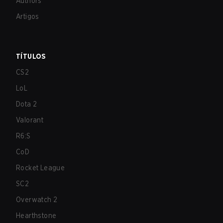
Authors
Artigos
TÍTULOS
CS2
LoL
Dota 2
Valorant
R6:S
CoD
Rocket League
SC2
Overwatch 2
Hearthstone