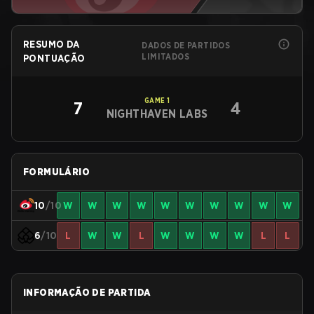
RESUMO DA
DADOS DE PARTIDOS
LIMITADOS
PONTUAÇÃO
GAME
1
7
4
NIGHTHAVEN LABS
FORMULÁRIO
10
/10
W
W
W
W
W
W
W
W
W
W
6
/10
L
W
W
L
W
W
W
W
L
L
INFORMAÇÃO DE PARTIDA