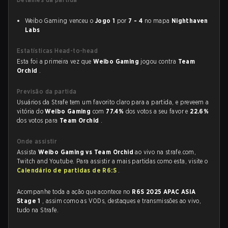
Weibo Gaming venceu o
Jogo 1
por
7 - 4
no mapa
Nighthaven
Labs
Estatísticas Head-to-head
Esta foi a primeira vez que
Weibo Gaming
jogou contra
Team
Orchid
.
Previsão da partida
Usuários da Strafe tem um favorito claro para a partida, e preveem a
vitória do
Weibo Gaming
com
77.4%
dos votos a seu favor e
22.6%
dos votos para
Team Orchid
.
Onde assistir
Assista
Weibo Gaming vs Team Orchid
ao vivo na strafe.com,
Twitch and Youtube. Para assistir a mais partidas como esta, visite o
Calendário de partidas de R6:S
.
Acompanhe toda a ação que acontece no
R6S 2025 APAC ASIA
Stage 1
, assim como as VODs, destaques e transmissões ao vivo,
tudo na Strafe.