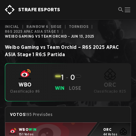
STRAFE ESPORTS
INICIAL
|
RAINBOW 6: SIEGE
|
TORNEIOS
|
R6S 2025 APAC ASIA STAGE 1
|
WEIBO GAMING VS TEAM ORCHID - JUN 13, 2025
Weibo Gaming
vs
Team Orchid
–
R6S 2025 APAC
ASIA Stage 1
R6:S
Partida
1
-
0
ORC
WBO
WIN
LOSE
Classificação #6
Classificação #25
VOTOS
195 Previsões
WBO
WIN
ORC
151 Votos
44 Votos