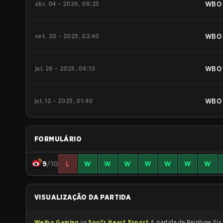
abr. 04 - 2026, 06:25
WBO
set. 20 - 2025, 02:40
WBO
jul. 26 - 2025, 06:10
WBO
jul. 12 - 2025, 01:40
WBO
FORMULÁRIO
9
/10
L
W
W
W
W
W
W
W
VISUALIZAÇÃO DA PARTIDA
Weibo Gaming
vs
Soul's Heart Esport
A partida de Rainbow Six Siege