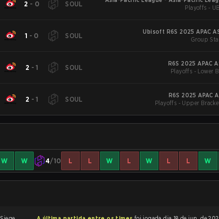
2
-
0
SOUL
Playoffs - U
Ubisoft R6S 2025 APAC AS
1
-
0
SOUL
Group Sta
R6S 2025 APAC AS
2
-
1
SOUL
Playoffs - Lower B
R6S 2025 APAC A
2
-
1
SOUL
Playoffs - Upper Bracke
W
W
4
/10
L
L
W
L
W
L
L
W
A última partida entre os times
foi jogada dia 18 de jun. de 2026 às 11:15