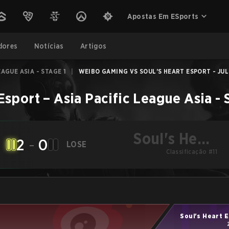
Apostas Em ESports
dores
Notícias
Artigos
EAGUE ASIA - STAGE 1
|
WEIBO GAMING VS SOUL'S HEART ESPORT - JUL 
 Esport
–
Asia Pacific League Asia - 
Soul's Heart
2
-
0
LOSE
Classificação #11
Esport
Soul's Heart 