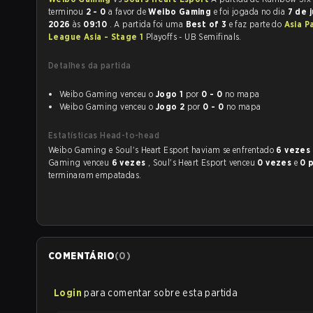
terminou
2 - 0
a favor de
Weibo Gaming
e foi jogada no dia
7 de j
2026
às
09:10
. A partida foi uma
Best of 3
e faz parte do
Asia Pa
League Asia - Stage 1
Playoffs - UB Semifinals.
Detalhes da partida
Weibo Gaming venceu o
Jogo 1
por
0 - 0
no mapa
Weibo Gaming venceu o
Jogo 2
por
0 - 0
no mapa
Estatísticas Head-to-head
Weibo Gaming e Soul's Heart Esport haviam se enfrentado
6 vezes
Gaming venceu
6 vezes
, Soul's Heart Esport venceu
0 vezes
e
0 
terminaram empatadas.
COMENTÁRIO
(
0
)
Login
para comentar sobre esta partida