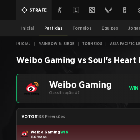
STRAFE
Inicial
Partidas
Torneios
Equipes
Joga
INICIAL
|
RAINBOW 6: SIEGE
|
TORNEIOS
|
ASIA PACIFIC L
Weibo Gaming
vs
Soul's Heart
Weibo Gaming
WIN
Classificação #7
VOTOS
138 Previsões
Weibo Gaming
WIN
136 Votos