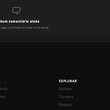
hum comentário ainda
 seja o primeiro a iniciar a conversa!
A
EXPLORAR
trafe
Partidas
Nos
Torneios
Equipes