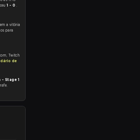
nceu
1 - 0
.
tos para
.com, Twitch
ndário de
a - Stage 1
rafe.