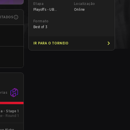
Etapa
Localização
Playoffs - UB
Online
Semifinals
MITADOS
Formato
Best of 3
IR PARA O TORNEIO
órias
a - Stage 1
e - Round 1
ue Kickoff: