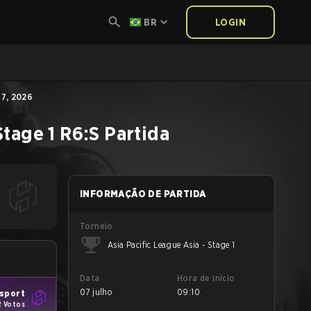
BR
LOGIN
7, 2026
Stage 1
R6:S
Partida
INFORMAÇÃO DE PARTIDA
Torneio
Asia Pacific League Asia - Stage 1
Data
Hora de início
07 julho
09:10
Esport
2 Votos