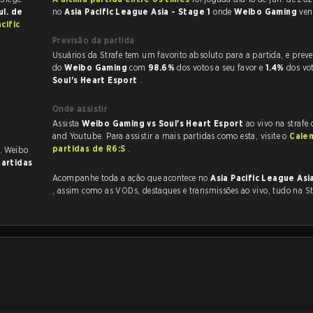
ul. de
no
Asia Pacific League Asia - Stage 1
onde
Weibo Gaming
ve
cific
Previsão da partida
Usuários da Strafe tem um favorito absoluto para a partida, e preveem a vitória
do
Weibo Gaming
com
98.6%
dos votos a seu favor e
1.4%
dos vo
Soul's Heart Esport
.
Onde assistir
Assista
Weibo Gaming vs Soul's Heart Esport
ao vivo na strafe
and Youtube. Para assistir a mais partidas como esta, visite o
Cale
partidas de R6:S
.
. Weibo
partidas
Acompanhe toda a ação que acontece no
Asia Pacific League Asi
, assim como as VODs, destaques e transmissões ao vivo, tudo na St