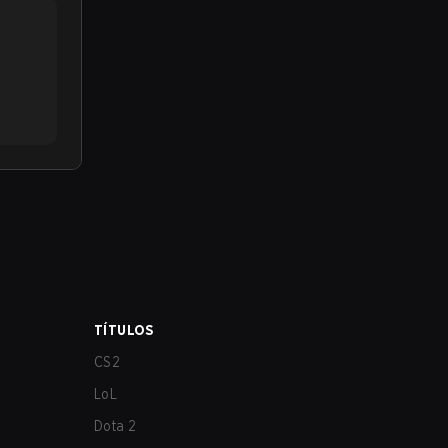
TÍTULOS
CS2
LoL
Dota 2