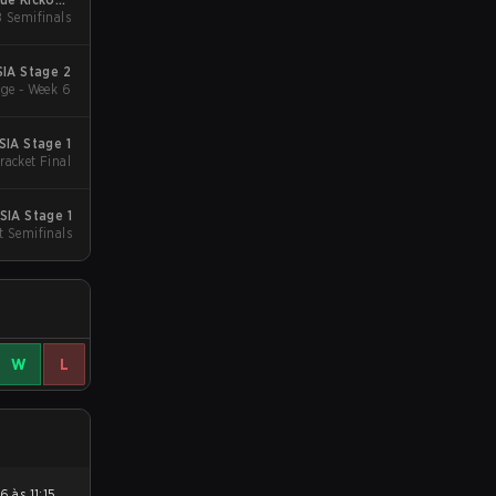
B Semifinals
Asia
IA Stage 2
ge - Week 6
IA Stage 1
racket Final
SIA Stage 1
t Semifinals
W
L