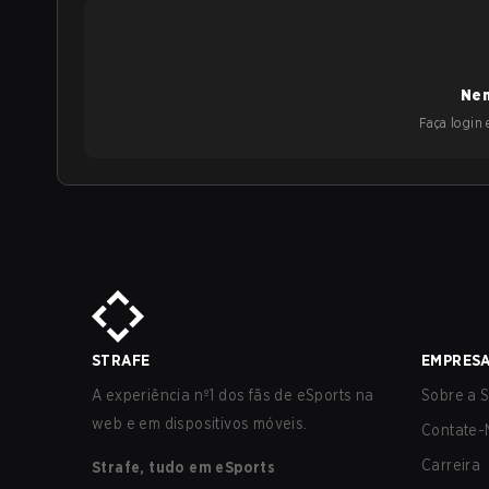
Nen
Faça login e
STRAFE
EMPRES
A experiência nº1 dos fãs de eSports na
Sobre a S
web e em dispositivos móveis.
Contate-
Carreira
Strafe, tudo em eSports