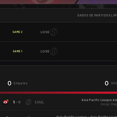
DADOS DE PARTIDOS LI
LOSE
GAME
2
LOSE
GAME
1
0
0
Empates
Vit
Asia Pacific League Asi
1
-
0
SOUL
Group Stag
Asia-Pacific League - Asia-Pacific Leag