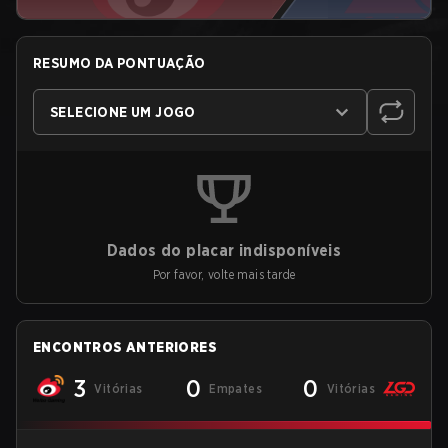
RESUMO DA PONTUAÇÃO
SELECIONE UM JOGO
Dados do placar indisponíveis
Por favor, volte mais tarde
ENCONTROS ANTERIORES
3
0
0
Vitórias
Empates
Vitórias