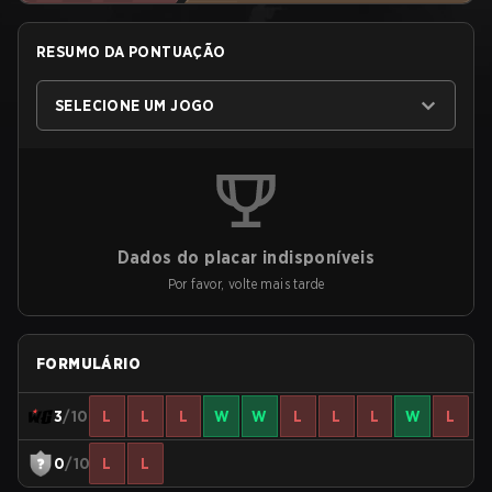
RESUMO DA PONTUAÇÃO
SELECIONE UM JOGO
Dados do placar indisponíveis
Por favor, volte mais tarde
FORMULÁRIO
3
/10
L
L
L
W
W
L
L
L
W
L
0
/10
L
L