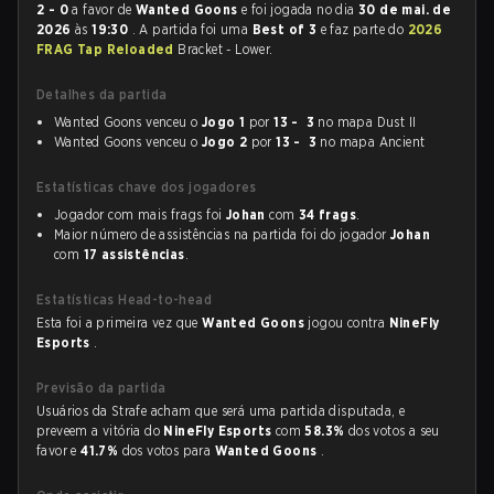
2 - 0
a favor de
Wanted Goons
e foi jogada no dia
30 de mai. de
2026
às
19:30
. A partida foi uma
Best of 3
e faz parte do
2026
FRAG Tap Reloaded
Bracket - Lower.
Detalhes da partida
Wanted Goons venceu o
Jogo 1
por
13 - 3
no mapa Dust II
Wanted Goons venceu o
Jogo 2
por
13 - 3
no mapa Ancient
Estatísticas chave dos jogadores
Jogador com mais frags foi
Johan
com
34 frags
.
Maior número de assistências na partida foi do jogador
Johan
com
17 assistências
.
Estatísticas Head-to-head
Esta foi a primeira vez que
Wanted Goons
jogou contra
NineFly
Esports
.
Previsão da partida
Usuários da Strafe acham que será uma partida disputada, e
preveem a vitória do
NineFly Esports
com
58.3%
dos votos a seu
favor e
41.7%
dos votos para
Wanted Goons
.