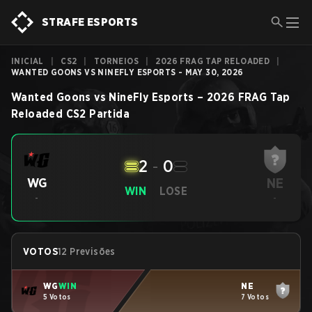
STRAFE ESPORTS
INICIAL
|
CS2
|
TORNEIOS
|
2026 FRAG TAP RELOADED
|
WANTED GOONS VS NINEFLY ESPORTS - MAY 30, 2026
Wanted Goons
vs
NineFly Esports
–
2026 FRAG Tap
Reloaded
CS2
Partida
2
-
0
NE
WG
WIN
LOSE
-
-
VOTOS
12 Previsões
WG
WIN
NE
5 Votos
7 Votos