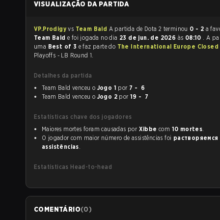
VISUALIZAÇÃO DA PARTIDA
VP.Prodigy
vs
Team Bald
A partida de Dota 2 terminou
0 - 2
a fav
Team Bald
e foi jogada no dia
23 de jun. de 2026
às
08:10
. A pa
uma
Best of 3
e faz parte do
The International Europe Closed 
Playoffs - LB Round 1.
Detalhes da partida
Team Bald venceu o
Jogo 1
por
7 - 6
Team Bald venceu o
Jogo 2
por
19 - 7
Estatísticas chave dos jogadores
Maiores mortes foram causadas por
Xibbe
com
10 mortes
.
O jogador com maior número de assistências foi
растворяемся
assistências
.
Estatísticas Head-to-head
COMENTÁRIO
(
0
)