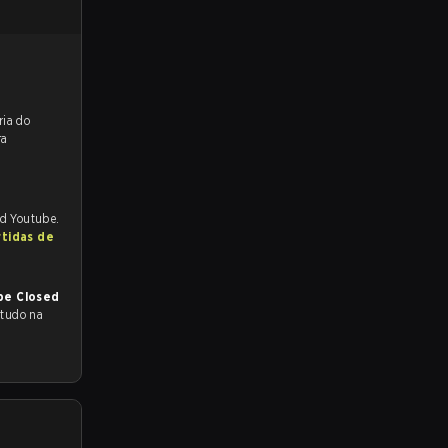
reveem a vitória do
ra
nd Youtube.
rtidas de
pe Closed