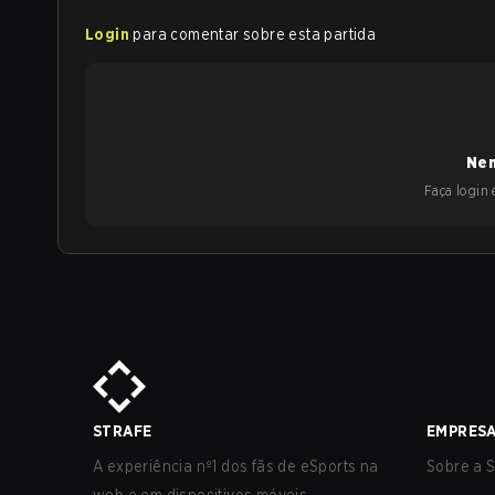
Login
para comentar sobre esta partida
Nen
Faça login e
STRAFE
EMPRES
A experiência nº1 dos fãs de eSports na
Sobre a S