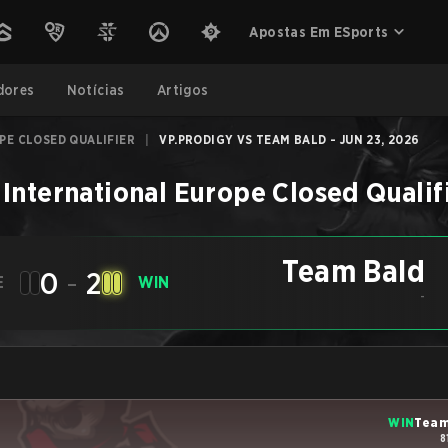
Apostas Em ESports
dores
Notícias
Artigos
PE CLOSED QUALIFIER
|
VP.PRODIGY VS TEAM BALD - JUN 23, 2026
 International Europe Closed Qualif
Team Bald
0
-
2
E
WIN
-
WIN
Team
8