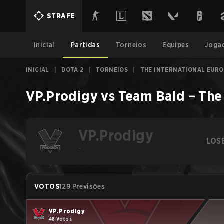
STRAFE
Inicial
Partidas
Torneios
Equipes
Joga
INICIAL
|
DOTA 2
|
TORNEIOS
|
THE INTERNATIONAL EURO
VP.Prodigy
vs
Team Bald
–
The
VP.Prodigy
LOS
-
VOTOS
129 Previsões
VP.Prodigy
48 Votos