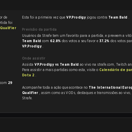
or de
Esta foi a primeira vez que
VP.Prodigy
jogou contra
Team Bald
.
rtida foi
Qualifier
Previsão da partida
Usuários da Strafe tem um favorito para a partida, e p
Team Bald
com
62.8%
dos votos a seu favor e
37.2%
dos votos pa
VP.Prodigy
.
Onde assistir
Assista
VP.Prodigy vs Team Bald
ao vivo na strafe.com, Twitch a
Para assistir a mais partidas como esta, visite o
Calendário de pa
Dota 2
.
com
29
Acompanhe toda a ação que acontece no
The International Euro
Qualifier
, assim como as VODs, destaques e transmissões ao vivo, tudo na
Strafe.