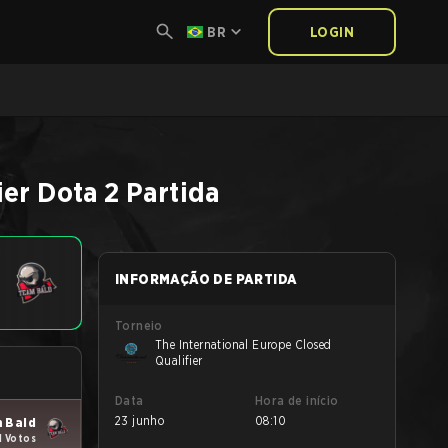
BR
LOGIN
ier
Dota 2
Partida
INFORMAÇÃO DE PARTIDA
Torneio
The International Europe Closed
Qualifier
Data
Hora de início
23 junho
08:10
 Bald
1 Votos