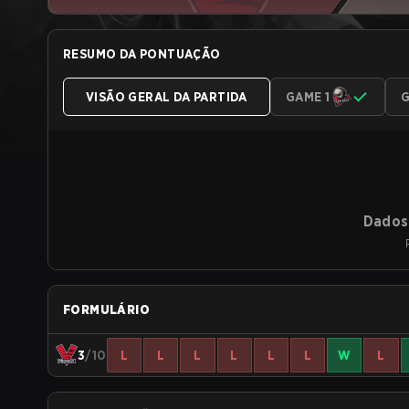
RESUMO DA PONTUAÇÃO
VISÃO GERAL DA PARTIDA
GAME 1
G
Dados 
FORMULÁRIO
3
/10
L
L
L
L
L
L
W
L