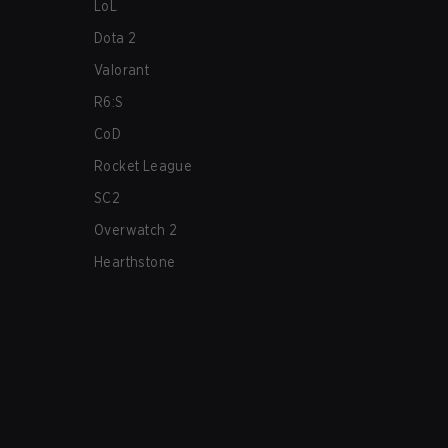
LoL
Dota 2
Valorant
R6:S
CoD
Rocket League
SC2
Overwatch 2
Hearthstone