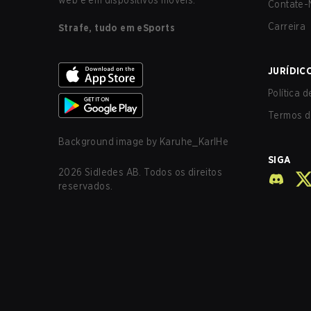
web e em dispositivos móveis.
Contate-
Carreira
Strafe, tudo em eSports
JURÍDIC
Política 
Termos d
Background image by
Karuhe_KarlHe
SIGA
2026
Sidledes AB. Todos os direitos
reservados.