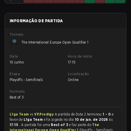
INFORMAÇÃO DE PARTIDA
Torneio
The International Europe Open Qualifier 1
Data
Hora de início
10 junho
17:15
Etapa
Localização
Playoffs - Semifinals
Online
Formato
Best of 3
L1ga Team
vs
VP.Prodigy
A partida de Dota 2 terminou
1 - 0
a
favor de
L1ga Team
e foi jogada no dia
10 de jun. de 2026
às
17:15
. A partida foi uma
Best of 3
e faz parte do
The
International Europe Open Qualifier 1
Playoffs - Semifinals.