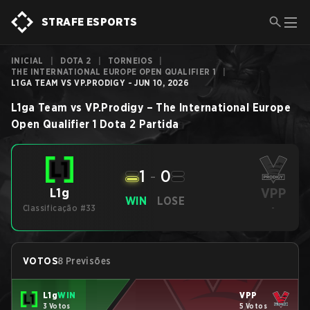
STRAFE ESPORTS
INICIAL
|
DOTA 2
|
TORNEIOS
|
THE INTERNATIONAL EUROPE OPEN QUALIFIER 1
|
L1GA TEAM VS VP.PRODIGY - JUN 10, 2026
L1ga Team
vs
VP.Prodigy
–
The International Europe
Open Qualifier 1
Dota 2
Partida
1
-
0
VPP
L1g
WIN
LOSE
Classificação #33
-
VOTOS
8 Previsões
L1g
WIN
VPP
3 Votos
5 Votos