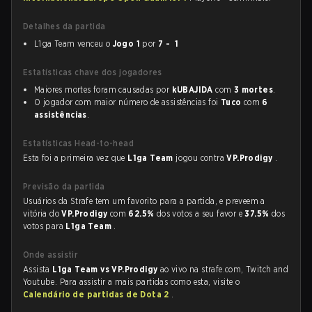
Detalhes da partida
L1ga Team venceu o
Jogo 1
por
7 - 1
Estatísticas chave dos jogadores
Maiores mortes foram causadas por
kUBAJIDA
com
3 mortes
.
O jogador com maior número de assistências foi
Tuco
com
6
assistências
.
Estatísticas Head-to-head
Esta foi a primeira vez que
L1ga Team
jogou contra
VP.Prodigy
.
Previsão da partida
Usuários da Strafe tem um favorito para a partida, e preveem a
vitória do
VP.Prodigy
com
62.5%
dos votos a seu favor e
37.5%
dos
votos para
L1ga Team
.
Onde assistir
Assista
L1ga Team vs VP.Prodigy
ao vivo na strafe.com, Twitch and
Youtube. Para assistir a mais partidas como esta, visite o
Calendário de partidas de Dota 2
.