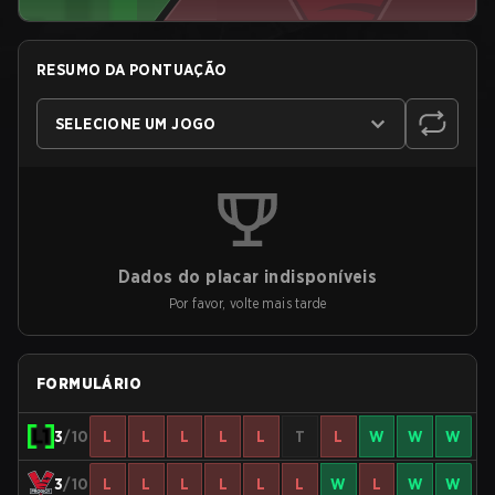
RESUMO DA PONTUAÇÃO
SELECIONE UM JOGO
Dados do placar indisponíveis
Por favor, volte mais tarde
FORMULÁRIO
3
/10
L
L
L
L
L
T
L
W
W
W
3
/10
L
L
L
L
L
L
W
L
W
W