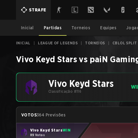
STRAFE
Inicial
Partidas
Torneios
Equipes
Joga
INICIAL
|
LEAGUE OF LEGENDS
|
TORNEIOS
|
CBLOL SPLIT
Vivo Keyd Stars
vs
paiN Gamin
Vivo Keyd Stars
WI
Classificação #116
VOTOS
364 Previsões
Vivo Keyd Stars
WIN
89 Votos