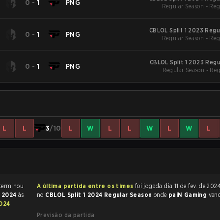
0
-
1
PNG
Regular Season - Reg
CBLOL Split 1 2023 Reg
0
-
1
PNG
Regular Season - Reg
CBLOL Split 1 2023 Reg
0
-
1
PNG
Regular Season - Re
L
L
3
/10
L
W
L
L
W
L
W
L
 partida de League of Legends terminou
A última partida entre os times
foi jogada dia 11 de fev. de 2024 às 16:00
e 2024
às
no
CBLOL Split 1 2024 Regular Season
onde
paiN Gaming
ven
2024
Previsão da partida