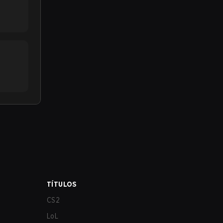
TÍTULOS
CS2
LoL