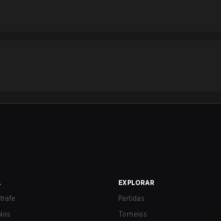
A
EXPLORAR
trafe
Partidas
Nos
Torneios