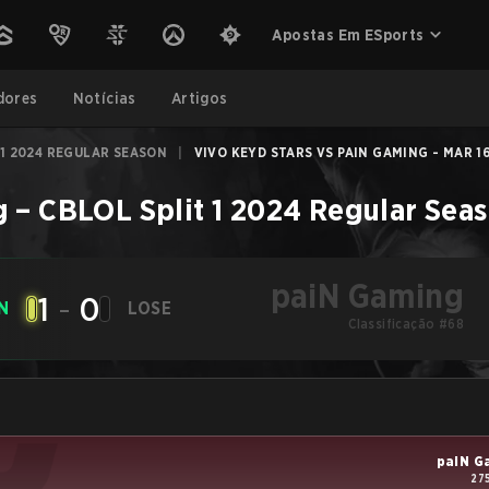
Apostas Em ESports
dores
Notícias
Artigos
 1 2024 REGULAR SEASON
|
VIVO KEYD STARS VS PAIN GAMING - MAR 16
g
–
CBLOL Split 1 2024 Regular Sea
paiN Gaming
1
-
0
N
LOSE
Classificação #68
paiN G
27