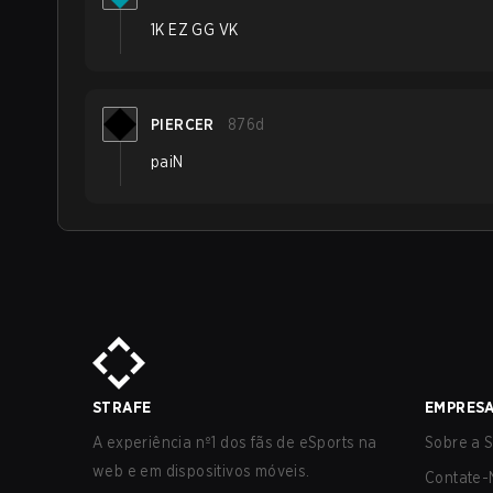
1K EZ GG VK
PIERCER
876d
paiN
STRAFE
EMPRES
A experiência nº1 dos fãs de eSports na
Sobre a S
web e em dispositivos móveis.
Contate-