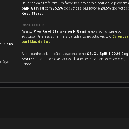
Usuários da Strafe tem um favorito claro
paiN Gaming
com
75.5%
dos votos a seu favor e
24.5%
dos votos
Keyd Stars
.
Onde assistir
Assista
Vivo Keyd Stars vs paiN Gaming
ao vivo na strafe.com, 
Youtube. Para assistir a mais partidas como esta, visite o
Calendár
4
.
partidas de LoL
.
KP de
88%
.
Acompanhe toda a ação que acontece no
CBLOL Split 1 2024 Reg
Season
, assim como as VODs, destaques e transmissões ao vivo, tudo na
o Keyd
Strafe.