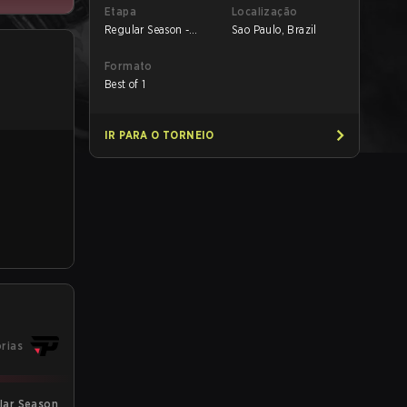
Etapa
Localização
Regular Season -
Sao Paulo, Brazil
Regular Season
Formato
Best of 1
IR PARA O TORNEIO
órias
ular Season