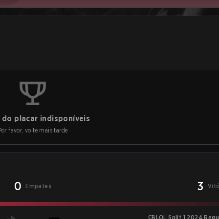
do placar indisponíveis
Por favor, volte mais tarde
0
3
Empates
Vit
CBLOL Split 1 2024 Reg