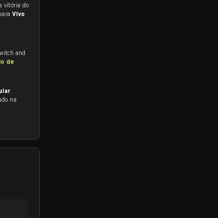
 para a partida, e preveem a vitória do
 para
Vivo
Twitch and
io de
ular