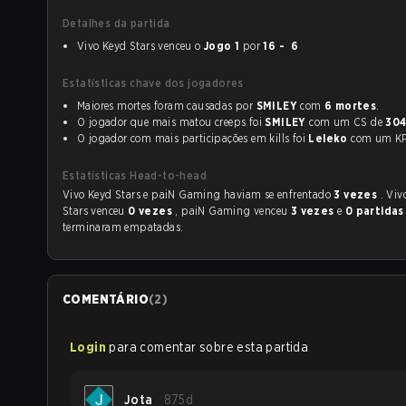
Detalhes da partida
Vivo Keyd Stars venceu o
Jogo 1
por
16 - 6
Estatísticas chave dos jogadores
Maiores mortes foram causadas por
SMILEY
com
6 mortes
.
O jogador que mais matou creeps foi
SMILEY
com um CS de
30
O jogador com mais participações em kills foi
Leleko
com um 
Estatísticas Head-to-head
Vivo Keyd Stars e paiN Gaming haviam se enfrentado
3 vezes
. Viv
Stars venceu
0 vezes
, paiN Gaming venceu
3 vezes
e
0 partidas
terminaram empatadas.
COMENTÁRIO
(
2
)
Login
para comentar sobre esta partida
Jota
875d