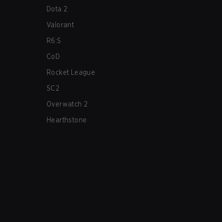
Dota 2
Valorant
R6:S
CoD
Rocket League
SC2
Overwatch 2
Hearthstone