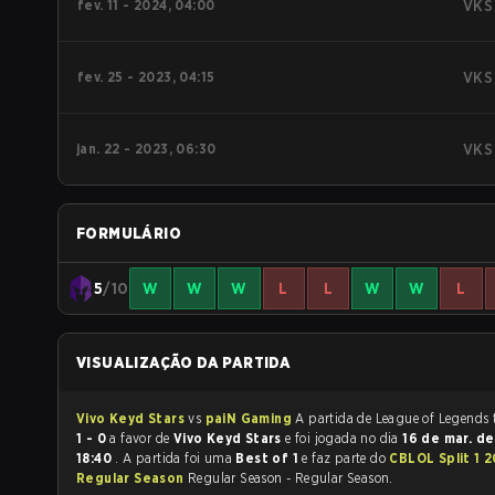
fev. 11 - 2024, 04:00
VKS
fev. 25 - 2023, 04:15
VKS
jan. 22 - 2023, 06:30
VKS
FORMULÁRIO
5
/10
W
W
W
L
L
W
W
L
VISUALIZAÇÃO DA PARTIDA
Vivo Keyd Stars
vs
paiN Gaming
A
1 - 0
a favor de
Vivo Keyd Stars
e foi jogada no dia
16 de mar. d
18:40
. A partida foi uma
Best of 1
e faz parte do
CBLOL Split 1 
Regular Season
Regular Season - Regular Season.