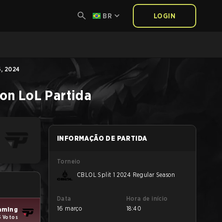
BR
LOGIN
, 2024
son
LoL
Partida
INFORMAÇÃO DE PARTIDA
Torneio
CBLOL Split 1 2024 Regular Season
Data
Hora de início
16 março
18:40
aming
5 Votos