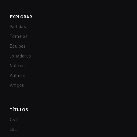
EXPLORAR
Partidas
Torneios
Equipes
Jogadores
Notícias
Authors
Artigos
TÍTULOS
CS2
LoL