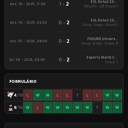
ESL Dota2 2025
1
-
2
dez. 18 - 2025, 11:00
DreamLeague Season
Playoffs - UB Round 1
27 Main Event
ESL Dota2 2025
0
-
2
dez. 10 - 2025, 02:30
DreamLeague Season
Group Stage - Round 1
27 Main Event
FISSURE Universe:
0
-
2
out. 07 - 2025, 08:00
Group Stage - Group B
Episode 7
Esports World Cup
0
-
2
jul. 09 - 2025, 02:00
2025 Dota2
Group C
FORMULÁRIO
4
/10
L
W
W
L
L
T
L
L
W
W
8
/10
W
L
W
W
W
W
W
T
W
W