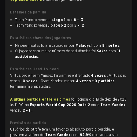
Detalhes da partida
Team Yandex venceu o
Jogo 1
por
8 - 3
Team Yandex venceu o
Jogo 2
por
5 - 2
Estatísticas chave dos jogadores
Maiores mortes foram causadas por
Maladych
com
8 mortes
.
O jogador com maior número de assistências foi
Saksa
com
11
assistências
.
Estatísticas Head-to-head
Virtus.pro e Team Yandex haviam se enfrentado
4 vezes
. Virtus.pro
venceu
0 vezes
, Team Yandex venceu
4 vezes
e
0 partidas
terminaram empatadas.
A última partida entre os times
foi jogada dia 18 de dez. de 2025
às 11:00 no
Esports World Cup 2026 Dota 2
onde
Team Yandex
venceu
2 - 1
.
Previsão da partida
Usuários da Strafe tem um favorito absoluto para a partida, e
preveem a vitória do
Team Yandex
com
92.9%
dos votos a seu