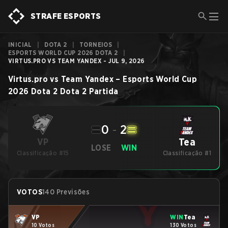
STRAFE ESPORTS
INICIAL
|
DOTA 2
|
TORNEIOS
|
ESPORTS WORLD CUP 2026 DOTA 2
|
VIRTUS.PRO VS TEAM YANDEX - JUL 9, 2026
Virtus.pro
vs
Team Yandex
–
Esports World Cup
2026 Dota 2
Dota 2
Partida
0
-
2
Tea
VP
LOSE
WIN
Classificação #15
Classificação #1
VOTOS
140 Previsões
VP
WIN
Tea
10 Votos
130 Votos