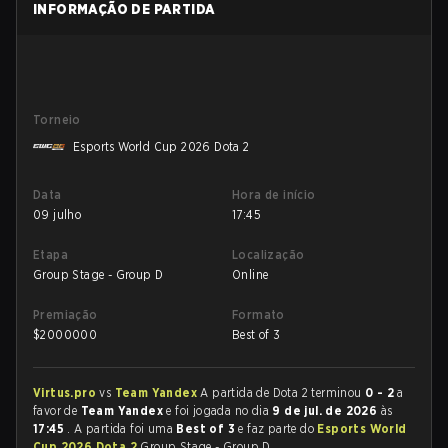
INFORMAÇÃO DE PARTIDA
Torneio
Esports World Cup 2026 Dota 2
Data
Hora de início
09 julho
17:45
Etapa
Localização
Group Stage - Group D
Online
Premiação
Formato
$
2000000
Best of 3
Virtus.pro
vs
Team Yandex
A partida de Dota 2 terminou
0 - 2
a
favor de
Team Yandex
e foi jogada no dia
9 de jul. de 2026
às
17:45
. A partida foi uma
Best of 3
e faz parte do
Esports World
Cup 2026 Dota 2
Group Stage - Group D.