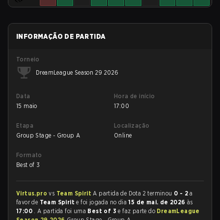
INFORMAÇÃO DE PARTIDA
Torneio
DreamLeague Season 29 2026
Data
Hora de início
15 maio
17:00
Etapa
Localização
Group Stage - Group A
Online
Formato
Best of 3
Virtus.pro
vs
Team Spirit
A partida de Dota 2 terminou
0 - 2
a
favor de
Team Spirit
e foi jogada no dia
15 de mai. de 2026
às
17:00
. A partida foi uma
Best of 3
e faz parte do
DreamLeague
Season 29 2026
Group Stage - Group A.