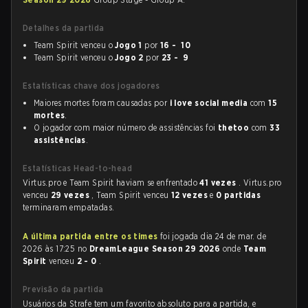
Detalhes da partida
Team Spirit venceu o
Jogo 1
por
16 - 10
Team Spirit venceu o
Jogo 2
por
23 - 9
Estatísticas chave dos jogadores
Maiores mortes foram causadas por
i love social media
com
15
mortes
.
O jogador com maior número de assistências foi
thetoo
com
33
assistências
.
Estatísticas Head-to-head
Virtus.pro e Team Spirit haviam se enfrentado
41 vezes
. Virtus.pro
venceu
29 vezes
, Team Spirit venceu
12 vezes
e
0 partidas
terminaram empatadas.
A última partida entre os times
foi jogada dia 24 de mar. de
2026 às 17:25 no
DreamLeague Season 29 2026
onde
Team
Spirit
venceu
2 - 0
.
Previsão da partida
Usuários da Strafe tem um favorito absoluto para a partida, e