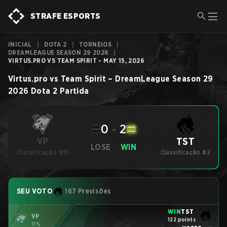
STRAFE ESPORTS
INICIAL
|
DOTA 2
|
TORNEIOS
|
DREAMLEAGUE SEASON 29 2026
|
VIRTUS.PRO VS TEAM SPIRIT - MAY 15, 2026
Virtus.pro
vs
Team Spirit
–
DreamLeague Season 29
2026
Dota 2
Partida
0
-
2
TST
VP
LOSE
WIN
Classificação #15
Classificação #2
SEU VOTO
167 Previsões
WIN
TST
VP
122 points
11%