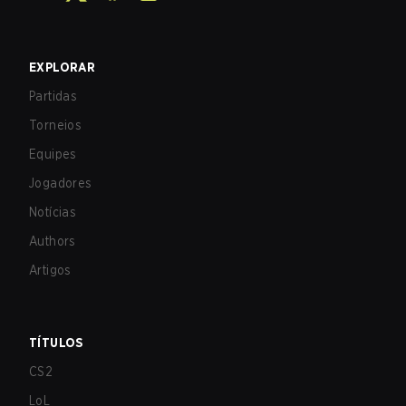
EXPLORAR
Partidas
Torneios
Equipes
Jogadores
Notícias
Authors
Artigos
TÍTULOS
CS2
LoL