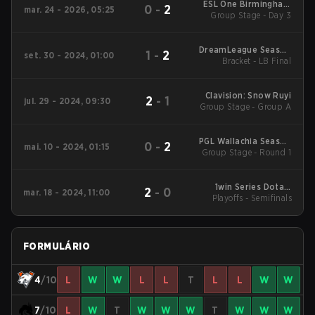
ESL One Birmingham
0
-
2
mar. 24 - 2026, 05:25
Group Stage - Day 3
2026
DreamLeague Season
1
-
2
set. 30 - 2024, 01:00
24: Eastern Europe
Bracket - LB Final
Clavision: Snow Ruyi
2
-
1
jul. 29 - 2024, 09:30
Group Stage - Group A
PGL Wallachia Season
0
-
2
mai. 10 - 2024, 01:15
Group Stage - Round 1
1 Main Tournament
1win Series Dota 2
2
-
0
mar. 18 - 2024, 11:00
Playoffs - Semifinals
Spring
FORMULÁRIO
4
/10
L
W
W
L
L
T
L
L
W
W
7
/10
L
W
T
W
W
W
T
W
W
W