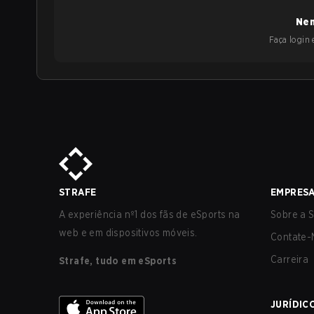
Nen
Faça login e
STRAFE
EMPRES
A experiência nº1 dos fãs de eSports na
Sobre a S
web e em dispositivos móveis.
Contate-
Carreira
Strafe, tudo em eSports
JURÍDIC