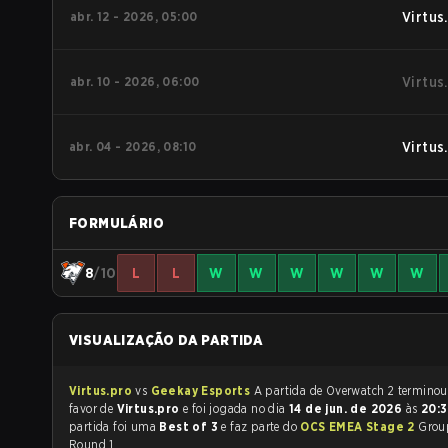
abr. 12 - 2026, 05:00
Virtus
abr. 10 - 2026, 06:00
Virtus
abr. 04 - 2026, 08:10
Virtus
FORMULÁRIO
8
/10
L
L
W
W
W
W
W
W
VISUALIZAÇÃO DA PARTIDA
Virtus.pro
vs
Geekay Esports
A partida de Overwatch 2 termin
favor de
Virtus.pro
e foi jogada no dia
14 de jun. de 2026
às
20:
partida foi uma
Best of 3
e faz parte do
OCS EMEA Stage 2
Grou
Round 1.