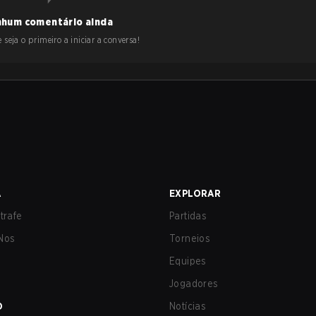
hum comentário ainda
 seja o primeiro a iniciar a conversa!
A
EXPLORAR
trafe
Partidas
Nos
Torneios
Equipes
Jogadores
O
Notícias