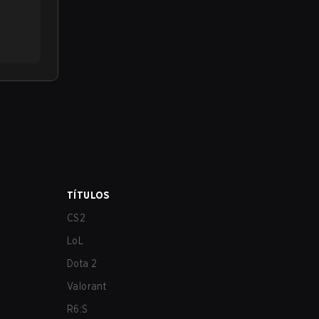
TÍTULOS
CS2
LoL
Dota 2
Valorant
R6:S