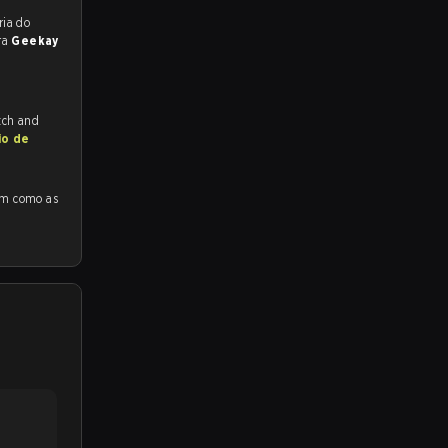
reveem a vitória do
ra
Geekay
tch and
io de
mo as