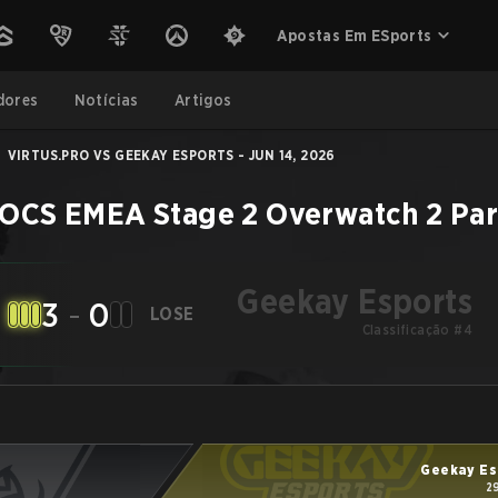
Apostas Em ESports
dores
Notícias
Artigos
VIRTUS.PRO VS GEEKAY ESPORTS - JUN 14, 2026
OCS EMEA Stage 2
Overwatch 2
Par
Geekay Esports
3
-
0
LOSE
Classificação #4
Geekay Es
2