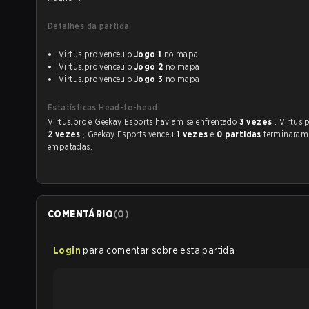
Detalhes da partida
Virtus.pro venceu o
Jogo 1
no mapa
Virtus.pro venceu o
Jogo 2
no mapa
Virtus.pro venceu o
Jogo 3
no mapa
Estatísticas Head-to-head
Virtus.pro e Geekay Esports haviam se enfrentado
3 vezes
. Virtus.
2 vezes
, Geekay Esports venceu
1 vezes
e
0 partidas
terminaram
empatadas.
COMENTÁRIO
(
0
)
Login
para comentar sobre esta partida