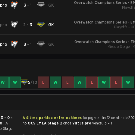
Overwatch Champions Series - EM
.pro
3
-
1
GK
Playoffs
Overwatch Champions Series - EM
.pro
2
-
3
GK
Playoffs - U
Overwatch Champions Series - E
.pro
3
-
1
GK
Group Stage - 
W
W
5
/10
L
W
L
W
L
W
L
W
ou
3 - 0
a
A última partida entre os times
foi jogada dia 12 de abr. de 2026 às 17:00
30
. A
no
OCS EMEA Stage 2
onde
Virtus.pro
venceu
3 - 1
.
p Stage -