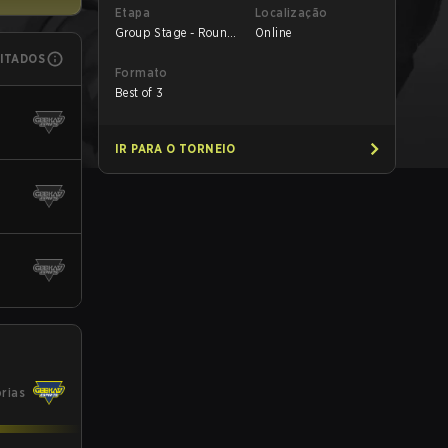
Etapa
Localização
Group Stage - Round
Online
1
MITADOS
Formato
Best of 3
IR PARA O TORNEIO
órias