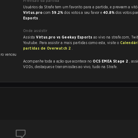
Previsão da partida
Usuários da Strafe tem um favorito para a partida, e p
Virtus.pro
com
59.2%
dos votos a seu favor e
40.8%
dos votos pa
Esports
.
Onde assistir
Assista
Virtus.pro vs Geekay Esports
ao vivo na strafe.com, Twi
Youtube. Para assistir a mais partidas como esta, visite o
Calendár
partidas de Overwatch 2
.
pro venceu
Acompanhe toda a ação que acontece no
OCS EMEA Stage 2
, assim co
VODs, destaques e transmissões ao vivo, tudo na Strafe.