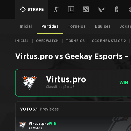
STRAFE
Inicial
Partidas
Torneios
Equipes
Joga
INICIAL
|
OVERWATCH
|
TORNEIOS
|
OCS EMEA STAGE 2
|
Virtus.pro
vs
Geekay Esports
–
Virtus.pro
WIN
Classificação #3
VOTOS
71 Previsões
Virtus.pro
WIN
42 Votos