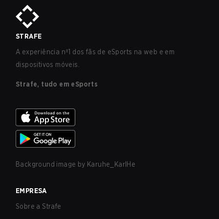
STRAFE
A experiência nº1 dos fãs de eSports na web e em
dispositivos móveis.
Strafe, tudo em eSports
Background image by
Karuhe_KarlHe
EMPRESA
Sobre a Strafe