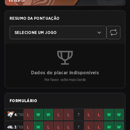
VOTED
RESUMO DA PONTUAÇÃO
SELECIONE UM JOGO
Dados do placar indisponíveis
Por favor, volte mais tarde
FORMULÁRIO
4
/10
L
W
W
L
L
T
L
L
W
W
3
/10
L
W
L
L
L
T
L
L
W
W