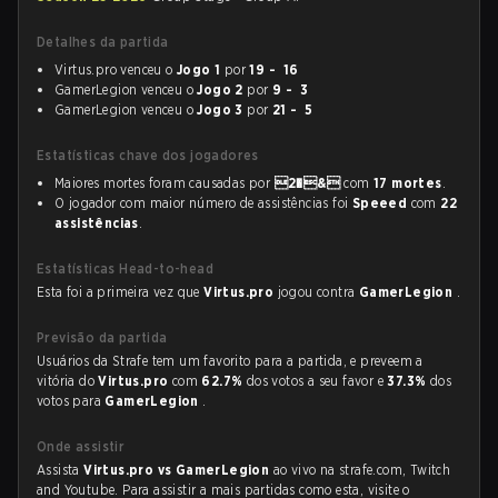
Detalhes da partida
Virtus.pro venceu o
Jogo 1
por
19 - 16
GamerLegion venceu o
Jogo 2
por
9 - 3
GamerLegion venceu o
Jogo 3
por
21 - 5
Estatísticas chave dos jogadores
Maiores mortes foram causadas por
2�&
com
17 mortes
.
O jogador com maior número de assistências foi
Speeed
com
22
assistências
.
Estatísticas Head-to-head
Esta foi a primeira vez que
Virtus.pro
jogou contra
GamerLegion
.
Previsão da partida
Usuários da Strafe tem um favorito para a partida, e preveem a
vitória do
Virtus.pro
com
62.7%
dos votos a seu favor e
37.3%
dos
votos para
GamerLegion
.
Onde assistir
Assista
Virtus.pro vs GamerLegion
ao vivo na strafe.com, Twitch
and Youtube. Para assistir a mais partidas como esta, visite o