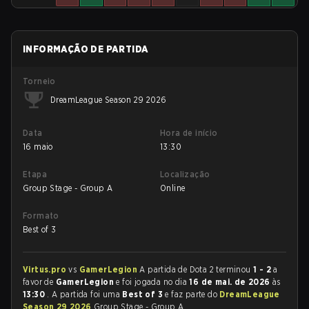
INFORMAÇÃO DE PARTIDA
Torneio
DreamLeague Season 29 2026
Data
Hora de início
16 maio
13:30
Etapa
Localização
Group Stage - Group A
Online
Formato
Best of 3
Virtus.pro
vs
GamerLegion
A partida de Dota 2 terminou
1 - 2
a
favor de
GamerLegion
e foi jogada no dia
16 de mai. de 2026
às
13:30
. A partida foi uma
Best of 3
e faz parte do
DreamLeague
Season 29 2026
Group Stage - Group A.