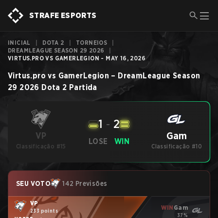
STRAFE ESPORTS
INICIAL
|
DOTA 2
|
TORNEIOS
|
DREAMLEAGUE SEASON 29 2026
|
VIRTUS.PRO VS GAMERLEGION - MAY 16, 2026
Virtus.pro
vs
GamerLegion
–
DreamLeague Season
29 2026
Dota 2
Partida
1
-
2
Gam
VP
LOSE
WIN
Classificação #15
Classificação #10
SEU VOTO
142 Previsões
VP
WIN
Gam
233 points
37%