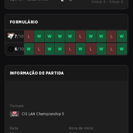
Group A - Group A
Party
FORMULÁRIO
7
/10
L
W
W
W
W
L
W
W
L
W
6
/10
W
L
W
W
L
W
L
W
L
W
INFORMAÇÃO DE PARTIDA
Torneio
CIS LAN Championship 5
Data
Hora de início