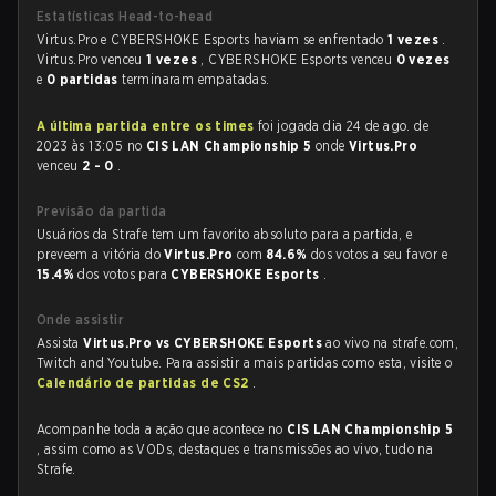
Estatísticas Head-to-head
Virtus.Pro e CYBERSHOKE Esports haviam se enfrentado
1 vezes
.
Virtus.Pro venceu
1 vezes
, CYBERSHOKE Esports venceu
0 vezes
e
0 partidas
terminaram empatadas.
A última partida entre os times
foi jogada dia 24 de ago. de
2023 às 13:05 no
CIS LAN Championship 5
onde
Virtus.Pro
venceu
2 - 0
.
Previsão da partida
Usuários da Strafe tem um favorito absoluto para a partida, e
preveem a vitória do
Virtus.Pro
com
84.6%
dos votos a seu favor e
15.4%
dos votos para
CYBERSHOKE Esports
.
Onde assistir
Assista
Virtus.Pro vs CYBERSHOKE Esports
ao vivo na strafe.com,
Twitch and Youtube. Para assistir a mais partidas como esta, visite o
Calendário de partidas de CS2
.
Acompanhe toda a ação que acontece no
CIS LAN Championship 5
, assim como as VODs, destaques e transmissões ao vivo, tudo na
Strafe.