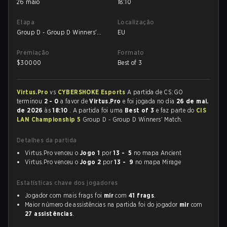
26 maio
18:10
Etapa
Localização
Group D - Group D Winners'
EU
Match
Premiação
Formato
$
30000
Best of 3
Virtus.Pro
vs
CYBERSHOKE Esports
A partida de CS:GO
terminou
2 - 0
a favor de
Virtus.Pro
e foi jogada no dia
26 de mai.
de 2026
às
18:10
. A partida foi uma
Best of 3
e faz parte do
CIS
LAN Championship 5
Group D - Group D Winners' Match.
Detalhes da partida
Virtus.Pro venceu o
Jogo 1
por
13 - 5
no mapa Ancient
Virtus.Pro venceu o
Jogo 2
por
13 - 9
no mapa Mirage
Estatísticas chave dos jogadores
Jogador com mais frags foi
mir
com
41 frags
.
Maior número de assistências na partida foi do jogador
mir
com
27 assistências
.