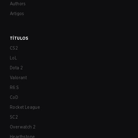
Authors
Artigos
TÍTULOS
CS2
LoL
Dota 2
Valorant
R6:S
CoD
Rocket League
SC2
Overwatch 2
Hearthstone