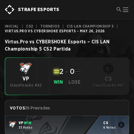
STRAFE ESPORTS
INICIAL
|
CS2
|
TORNEIOS
|
CIS LAN CHAMPIONSHIP 5
|
VIRTUS.PRO VS CYBERSHOKE ESPORTS - MAY 26, 2026
Virtus.Pro
vs
CYBERSHOKE Esports
–
CIS LAN
Championship 5
CS2
Partida
2
-
0
CS
VP
WIN
LOSE
Classificação #42
Classificação #67
VOTOS
39 Previsões
VP
WIN
CS
33 Votos
6 Votos