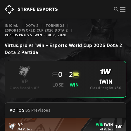
STRAFE ESPORTS
INICIAL
|
DOTA 2
|
TORNEIOS
|
ESPORTS WORLD CUP 2026 DOTA 2
|
VIRTUS.PRO VS 1WIN - JUL 8, 2026
Virtus.pro
vs
1win
–
Esports World Cup 2026 Dota 2
Dota 2
Partida
0
-
2
1WIN
VP
LOSE
WIN
Classificação #15
Classificação #50
VOTOS
135 Previsões
VP
WIN
1WIN
94 Votos
41 Votos