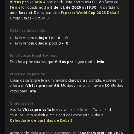
Virtus.pro
vs
1win
A partida de Dota 2 terminou
0 - 2
a favor de
1win
e foi jogada no dia
8 de jul. de 2026
às
18:30
. A partida foi
uma
Best of 3
e faz parte do
Esports World Cup 2026 Dota 2
Group Stage - Group D.
Detalhes da partida
1win venceu o
Jogo 1
por
0 - 0
1win venceu o
Jogo 2
por
0 - 0
Estatísticas Head-to-head
Esta foi a primeira vez que
Virtus.pro
jogou contra
1win
.
Previsão da partida
Usuários da Strafe tem um favorito claro para a partida, e preveem a
vitória do
Virtus.pro
com
69.6%
dos votos a seu favor e
30.4%
dos
votos para
1win
.
Onde assistir
Assista
Virtus.pro vs 1win
ao vivo na strafe.com, Twitch and
Youtube. Para assistir a mais partidas como esta, visite o
Calendário de partidas de Dota 2
.
Acompanhe toda a ação que acontece no
Esports World Cup 2026