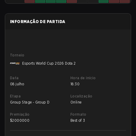
INFORMAÇÃO DE PARTIDA
Torneio
Esports World Cup 2026 Dota 2
Data
Hora de início
08 julho
18:30
Etapa
Localização
Group Stage - Group D
Online
Premiação
Formato
$
2000000
Best of 3