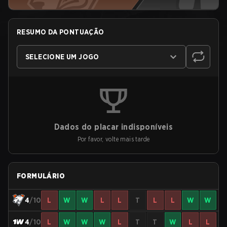
RESUMO DA PONTUAÇÃO
SELECIONE UM JOGO
Dados do placar indisponíveis
Por favor, volte mais tarde
FORMULÁRIO
4
/10
L
W
W
L
L
T
L
L
W
W
4
/10
L
W
W
W
L
T
T
W
L
L