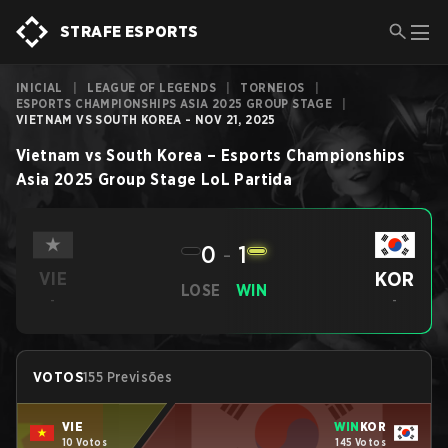
STRAFE ESPORTS
INICIAL
|
LEAGUE OF LEGENDS
|
TORNEIOS
|
ESPORTS CHAMPIONSHIPS ASIA 2025 GROUP STAGE
|
VIETNAM VS SOUTH KOREA - NOV 21, 2025
Vietnam
vs
South Korea
–
Esports Championships
Asia 2025 Group Stage
LoL
Partida
0
-
1
KOR
VIE
LOSE
WIN
-
-
VOTOS
155 Previsões
VIE
WIN
KOR
10 Votos
145 Votos