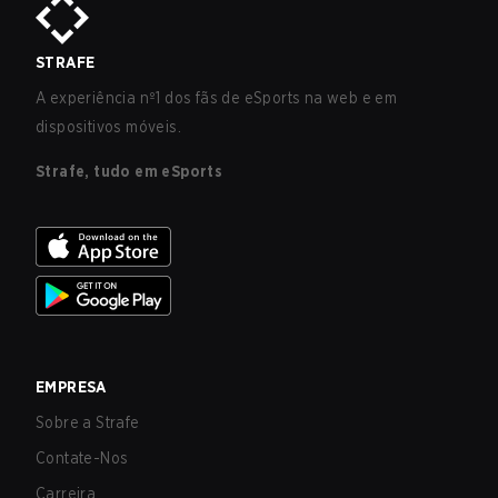
STRAFE
A experiência nº1 dos fãs de eSports na web e em
dispositivos móveis.
Strafe, tudo em eSports
EMPRESA
Sobre a Strafe
Contate-Nos
Carreira