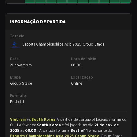
INFORMAÇÃO DE PARTIDA
Torneio
Esports Championships Asia 2025 Group Stage
Data
Hora de início
21 novembro
08:00
Etapa
Localização
Group Stage
Online
Formato
Best of 1
Vietnam
vs
South Korea
A partida de League of Legends terminou
0 - 1
a favor de
South Korea
e foi jogada no dia
21 de nov. de
2025
às
08:00
. A partida foi uma
Best of 1
e faz parte do
Esports Championships Asia 2025 Group Stage
Group Stage.