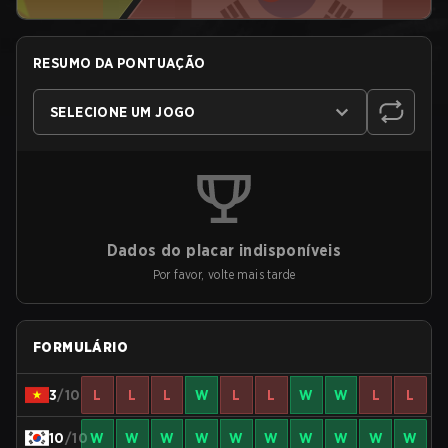
RESUMO DA PONTUAÇÃO
SELECIONE UM JOGO
Dados do placar indisponíveis
Por favor, volte mais tarde
FORMULÁRIO
3
/10
L
L
L
W
L
L
W
W
L
L
10
/10
W
W
W
W
W
W
W
W
W
W