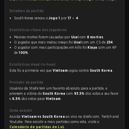
Detalhes da partida
South Korea venceu o
Jogo 1
por
17 - 4
Estatísticas chave dos jogadores
Maiores mortes foram causadas por
Ucal
com
8 mortes
.
O jogador que mais matou creeps foi
Ucal
com um CS de
234
.
O jogador com mais participações em kills foi
Kiaya
com um KP
de
100%
.
Estatísticas Head-to-head
Esta foi a primeira vez que
Vietnam
jogou contra
South Korea
.
Previsão da partida
Usuários da Strafe tem um favorito absoluto para a partida, e
preveem a vitória do
South Korea
com
93.5%
dos votos a seu favor
e
6.5%
dos votos para
Vietnam
.
Onde assistir
Assista
Vietnam vs South Korea
ao vivo na strafe.com, Twitch and
Youtube. Para assistir a mais partidas como esta, visite o
Calendário de partidas de LoL
.