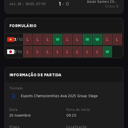
Asian Games 2022
1
-
0
set. 25 - 2023, 07:10
Group B
Group B
FORMULÁRIO
3
/10
L
L
L
W
L
L
W
W
L
L
1
/10
L
L
L
L
L
L
L
L
W
INFORMAÇÃO DE PARTIDA
Torneio
Esports Championships Asia 2025 Group Stage
Data
Hora de início
20 novembro
09:20
Etapa
Localização