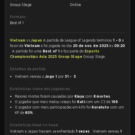
Group Stage
Online
Formato
Best of 1
Vietnam
vs
Japan
A partida de League of Legends terminou
1 - 0
a
favor de
Vietnam
e foi jogada no dia
20 de nov. de 2025
às
09:20
. A partida foi uma
Best of 1
e faz parte do
Esports
Championships Asia 2025 Group Stage
Group Stage.
Detalhes da partida
Vietnam venceu o
Jogo 1
por
31 - 5
Estatísticas chave dos jogadores
Maiores mortes foram causadas por
Kiaya
com
8 mortes
.
O jogador que mais matou creeps foi
Kati
com um CS de
169
.
O jogador com mais participações em kills foi
Kurahuto
com um
KP de
80%
.
Estatísticas Head-to-head
Vietnam e Japan haviam se enfrentado
1 vezes
. Vietnam venceu
1