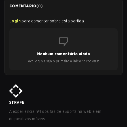
COMENTÁRIO
(
0
)
Login
para comentar sobre esta partida
Nenhum comentário ainda
Faça login e seja o primeiro a iniciar a conversa!
STRAFE
A experiência nº1 dos fãs de eSports na web e em
dispositivos móveis.