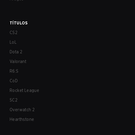
TÍTULOS
CS2
LoL
Dota 2
Valorant
R6:S
CoD
Rocket League
SC2
Overwatch 2
Hearthstone