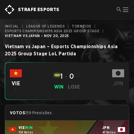
STRAFE ESPORTS
INICIAL
|
LEAGUE OF LEGENDS
|
TORNEIOS
|
ESPORTS CHAMPIONSHIPS ASIA 2025 GROUP STAGE
|
VIETNAM VS JAPAN - NOV 20, 2025
Vietnam
vs
Japan
–
Esports Championships Asia
2025 Group Stage
LoL
Partida
1
-
0
JPN
VIE
WIN
LOSE
-
-
VOTOS
159 Previsões
VIE
WIN
JPN
118 Votos
41 Votos