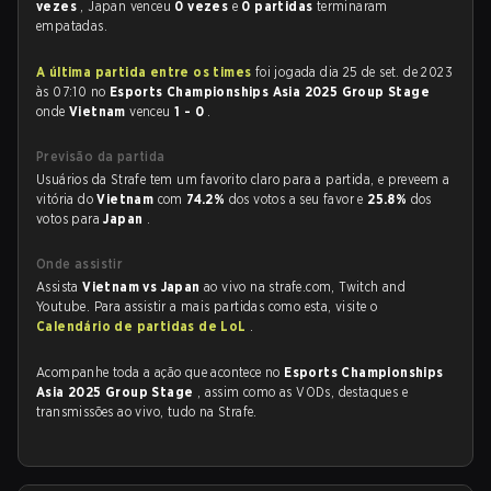
vezes
, Japan venceu
0 vezes
e
0 partidas
terminaram
empatadas.
A última partida entre os times
foi jogada dia 25 de set. de 2023
às 07:10 no
Esports Championships Asia 2025 Group Stage
onde
Vietnam
venceu
1 - 0
.
Previsão da partida
Usuários da Strafe tem um favorito claro para a partida, e preveem a
vitória do
Vietnam
com
74.2%
dos votos a seu favor e
25.8%
dos
votos para
Japan
.
Onde assistir
Assista
Vietnam vs Japan
ao vivo na strafe.com, Twitch and
Youtube. Para assistir a mais partidas como esta, visite o
Calendário de partidas de LoL
.
Acompanhe toda a ação que acontece no
Esports Championships
Asia 2025 Group Stage
, assim como as VODs, destaques e
transmissões ao vivo, tudo na Strafe.